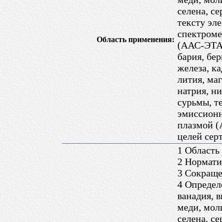
селена, се
тексту эл
спектроме
Область применения:
(ААС-ЭТА)
бария, бер
железа, ка
лития, ма
натрия, ни
сурьмы, т
эмиссионн
плазмой (
целей сер
1 Область
2 Нормати
3 Сокращ
4 Определ
ванадия, в
меди, мол
селена, се