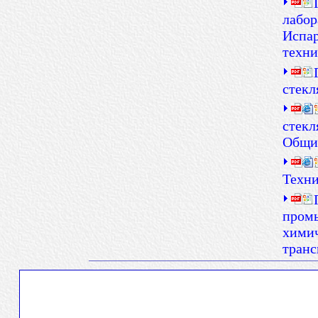
лабор
Испар
техни
стекл
стекл
Общи
Техни
пром
химич
транс