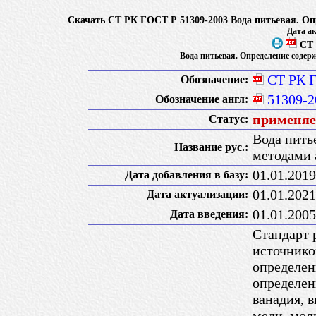
Скачать СТ РК ГОСТ Р 51309-2003 Вода питьевая. Оп
Дата ак
СТ 
Вода питьевая. Определение содер
СТ РК 
Обозначение:
51309-2
Обозначение англ:
применяет
Статус:
Вода пить
Название рус.:
методами 
01.01.2019
Дата добавления в базу:
01.01.2021
Дата актуализации:
01.01.2005
Дата введения:
Стандарт 
источнико
определен
определен
ванадия, в
меди, мол