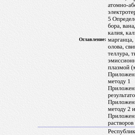
атомно-аб
электроте
5 Определ
бора, вана
калия, кал
марганца,
Оглавление:
олова, сви
теллура, 
эмиссионн
плазмой (
Приложен
методу 1
Приложени
результат
Приложен
методу 2 
Приложени
растворов
Республик