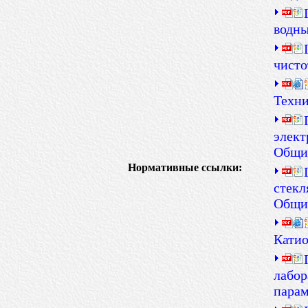
водны
чисто
Техни
элект
Общие
Нормативные ссылки:
стекл
Общие
Катио
лабор
парам