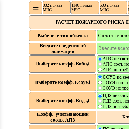
382 приказ
1140 приказ
533 приказ
☰
МЧС
МЧС
МЧС
РАСЧЕТ ПОЖАРНОГО РИСКА ДЛЯ Ф1.
Выберите тип объекта
Введите сведения об
эвакуации
АПC не соот
Выберите коэфф. Кобн,i
АПC соот. н
АПС не треб
СОУЭ не соо
Выберите коэфф. Ксоуэ,i
СОУЭ соот. 
СОУЭ не тре
ПДЗ не соот
Выберите коэфф. Кпдз,i
ПДЗ соот. н
ПДЗ не треб.
Kоэфф., учитывающий
Kпд
соотв. АПЗ
ПО не соот.