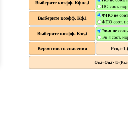
Выберите коэфф. Кфпс,i
ПО соот. но
ФПО не соот
Выберите коэфф. Кф,i
ФПО соот. н
Эв-я не соот
Выберите коэфф. Кэв,i
Эв-я соот. н
Вероятность спасения
Pсп,i=1-
Qв,i=Qп,i×[1-(Pэ,i