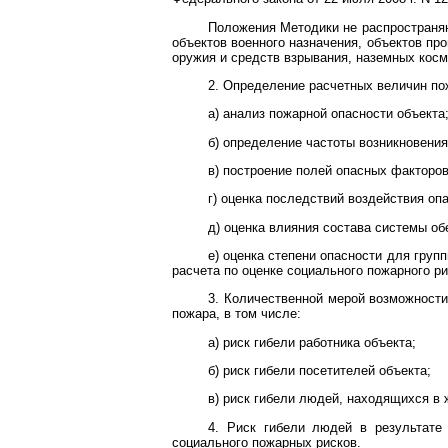
Положения Методики не распространяю
объектов военного назначения, объектов пр
оружия и средств взрывания, наземных косм
2. Определение расчетных величин по
а) анализ пожарной опасности объекта
б) определение частоты возникновения
в) построение полей опасных факторов
г) оценка последствий воздействия оп
д) оценка влияния состава системы об
е) оценка степени опасности для груп
расчета по оценке социального пожарного ри
3. Количественной мерой возможности
пожара, в том числе:
а) риск гибели работника объекта;
б) риск гибели посетителей объекта;
в) риск гибели людей, находящихся в 
4. Риск гибели людей в результате
социального пожарных рисков.