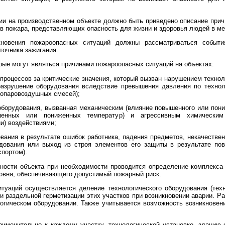
ии на производственном объекте должно быть приведено описание прич
ов пожара, представляющих опасность для жизни и здоровья людей в ме
кновения пожароопасных ситуаций должны рассматриваться событи
точника зажигания.
рые могут являться причинами пожароопасных ситуаций на объектах:
процессов за критические значения, который вызван нарушением технол
разрушение оборудования вследствие превышения давления по технол
зопаровоздушных смесей);
 оборудования, вызванная механическим (влияние повышенного или пони
шенных или пониженных температур) и агрессивным химическим 
и) воздействиями;
вания в результате ошибок работника, падения предметов, некачестве
удования или выход из строя элементов его защиты в результате по
портом).
сности объекта при необходимости проводится определение комплекс
ровня, обеспечивающего допустимый пожарный риск.
туаций осуществляется деление технологического оборудования (техн
и раздельной герметизации этих участков при возникновении аварии. Р
логическом оборудовании. Также учитывается возможность возникновени
рименительно к каждому участку, технологической установке, зданию