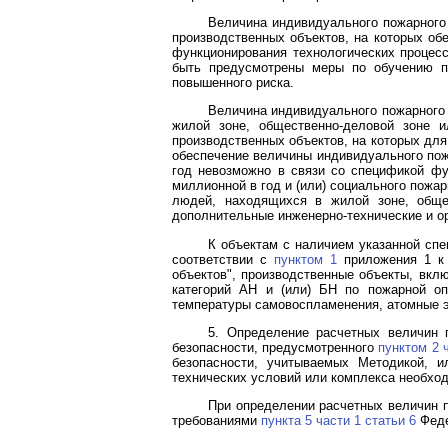
Величина индивидуального пожарного
производственных объектов, на которых об
функционирования технологических процесс
быть предусмотрены меры по обучению п
повышенного риска.
Величина индивидуального пожарного 
жилой зоне, общественно-деловой зоне 
производственных объектов, на которых для
обеспечение величины индивидуального пож
год невозможно в связи со спецификой фу
миллионной в год и (или) социального пожа
людей, находящихся в жилой зоне, общес
дополнительные инженерно-технические и о
К объектам с наличием указанной спе
соответствии с
пунктом 1
приложения 1 к 
объектов", производственные объекты, вкл
категорий АН и (или) БН по пожарной оп
температуры самовоспламенения, атомные э
5. Определение расчетных величин 
безопасности, предусмотренного
пунктом 2 
безопасности, учитываемых Методикой, и
технических условий или комплекса необхо
При определении расчетных величин п
требованиями
пункта 5 части 1 статьи 6
Феде