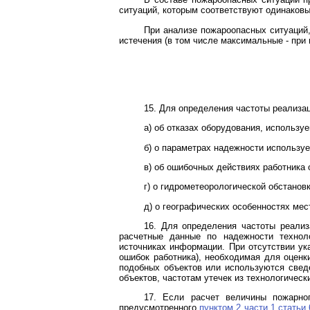
ситуаций, которым соответствуют одинаковы
При анализе пожароопасных ситуаций,
истечения (в том числе максимальные - при
15. Для определения частоты реализа
а) об отказах оборудования, используе
б) о параметрах надежности используе
в) об ошибочных действиях работника 
г) о гидрометеорологической обстанов
д) о географических особенностях мес
16. Для определения частоты реализ
расчетные данные по надежности техноло
источниках информации. При отсутствии ук
ошибок работника), необходимая для оценк
подобных объектов или используются свед
объектов, частотам утечек из технологическ
17. Если расчет величины пожарног
предусмотренного
пунктом 2 части 1 статьи 