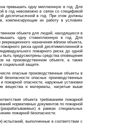
лжна превышать одну миллионную в год. Для
ой в год невозможно в связи со спецификой
ной десятитысячной в год. При этом должны
в, компенсирующие их работу в условиях
ственном объекте для людей, находящихся в
ревышать одну стомиллионную в год. Для
 рекреационного назначения вблизи объекта,
 пожарного риска одной десятимиллионной в
индивидуального пожарного риска до одной
жны быть предусмотрены средства оповещения
ре на производственном объекте, а также
и социальной защите.
 числе опасные производственные объекты в
й безопасности опасных производственных
 и пожарной опасности, наружные установки
чие вещества и материалы, нагретые выше
ответствия объекта требованиям пожарной
ований нормативных документов по пожарной
 (разрабатываемых) в рамках специальных
чению пожарной безопасности.
) испытаний, выполненные в соответствии с