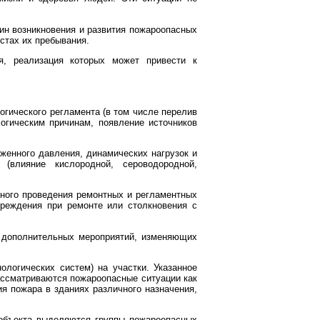
ин возникновения и развития пожароопасных
стах их пребывания.
я, реализация которых может привести к
огического регламента (в том числе перелив
огическим причинам, появление источников
женного давления, динамических нагрузок и
(влияние кислородной, сероводородной,
нного проведения ремонтных и регламентных
вреждения при ремонте или столкновения с
а дополнительных мероприятий, изменяющих
ологических систем) на участки. Указанное
ассматриваются пожароопасные ситуации как
я пожара в зданиях различного назначения,
 объекта выделяются группы пожароопасных