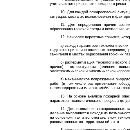
учитываются при расчете пожарного риска.
10. Для каждой пожароопасной ситуац
ситуаций, места их возникновения и фактор
11. Для определения причин возни
образованию горючей среды и появлению ис
12. Наиболее вероятные события, кото
а) выход параметров технологических 
жидкости при сливо-наливных операциях, 
зажигания в местах образования горючих га
б) разгерметизация технологического
прочее), температурным (влияние повы
электрохимической и биохимической коррози
в) механическое повреждение оборудо
работ (в том числе разгерметизация обор
железнодорожным или автомобильным транс
13. На основе анализа пожарной опа
параметры технологического процесса до у
14. Для выявления пожароопасных си
деление выполняется исходя из возможност
на основном, так и вспомогательном техно
расположенных на территории объекта.
В составе пожароопасных ситуаций п