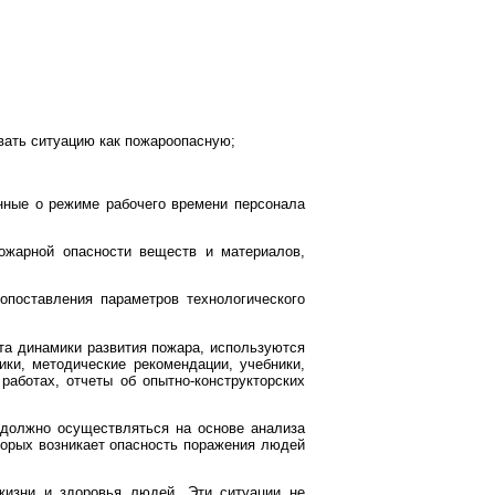
овать ситуацию как пожароопасную;
анные о режиме рабочего времени персонала
пожарной опасности веществ и материалов,
опоставления параметров технологического
та динамики развития пожара, используются
ики, методические рекомендации, учебники,
работах, отчеты об опытно-конструкторских
 должно осуществляться на основе анализа
торых возникает опасность поражения людей
жизни и здоровья людей. Эти ситуации не