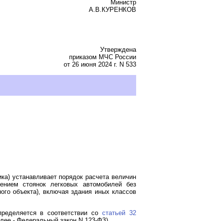
Министр
А.В.КУРЕНКОВ
Утверждена
приказом МЧС России
от 26 июня 2024 г. N 533
ка) устанавливает порядок расчета величин
ением стоянок легковых автомобилей без
ого объекта), включая здания иных классов
пределяется в соответствии со
статьей 32
алее - Федеральный закон N 123-ФЗ).