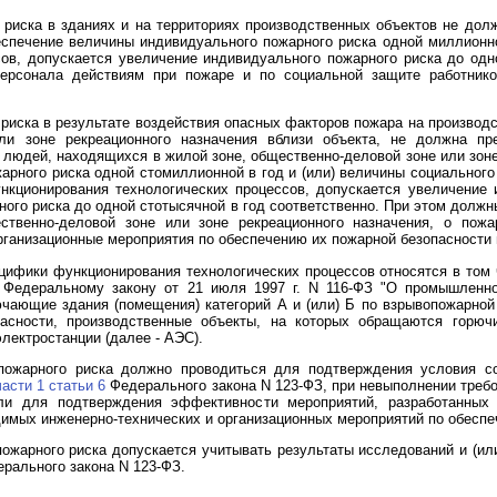
 риска в зданиях и на территориях производственных объектов не до
еспечение величины индивидуального пожарного риска одной миллионн
ов, допускается увеличение индивидуального пожарного риска до од
ерсонала действиям при пожаре и по социальной защите работнико
риска в результате воздействия опасных факторов пожара на производ
или зоне рекреационного назначения вблизи объекта, не должна п
 людей, находящихся в жилой зоне, общественно-деловой зоне или зоне
арного риска одной стомиллионной в год и (или) величины социального
нкционирования технологических процессов, допускается увеличение 
рного риска до одной стотысячной в год соответственно. При этом дол
твенно-деловой зоне или зоне рекреационного назначения, о пожа
рганизационные мероприятия по обеспечению их пожарной безопасности 
цифики функционирования технологических процессов относятся в том
Федеральному закону от 21 июля 1997 г. N 116-ФЗ "О промышленно
ючающие здания (помещения) категорий А и (или) Б по взрывопожарной
асности, производственные объекты, на которых обращаются горю
лектростанции (далее - АЭС).
пожарного риска должно проводиться для подтверждения условия со
части 1 статьи 6
Федерального закона N 123-ФЗ, при невыполнении треб
ли для подтверждения эффективности мероприятий, разработанных
димых инженерно-технических и организационных мероприятий по обеспе
ожарного риска допускается учитывать результаты исследований и (или
рального закона N 123-ФЗ.