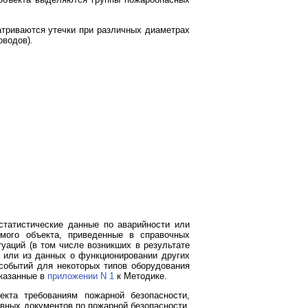
атриваются утечки при различных диаметрах
оводов).
статистические данные по аварийности или
емого объекта, приведенные в справочных
уаций (в том числе возникших в результате
а или из данных о функционировании других
событий для некоторых типов оборудования
указанные в
приложении N 1
к Методике.
екта требованиям пожарной безопасности,
вных документов по пожарной безопасности,