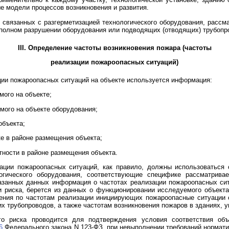
е модели процессов возникновения и развития.
 связанных с разгерметизацией технологического оборудования, рассм
 полном разрушении оборудования или подводящих (отводящих) трубопр
III. Определение частоты возникновения пожара (частоты
реализации пожароопасных ситуаций)
ции пожароопасных ситуаций на объекте используется информация:
мого на объекте;
мого на объекте оборудования;
объекта;
ке в районе размещения объекта;
тности в районе размещения объекта.
ации пожароопасных ситуаций, как правило, должны использоваться 
гического оборудования, соответствующие специфике рассматрива
азанных данных информация о частотах реализации пожароопасных сит
и риска, берется из данных о функционировании исследуемого объект
ения по частотам реализации инициирующих пожароопасные ситуации 
их трубопроводов, а также частотам возникновения пожаров в зданиях, 
о риска проводится для подтверждения условия соответствия объ
6
Федерального закона N 123-ФЗ, при невыполнении требований нормати