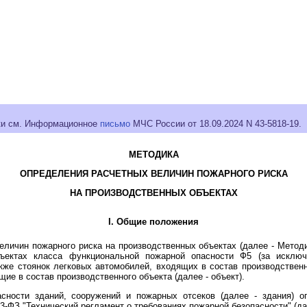
ки см. Информационное
письмо
МЧС России от 18.09.2024 N 43-5818-19.
МЕТОДИКА
ОПРЕДЕЛЕНИЯ РАСЧЕТНЫХ ВЕЛИЧИН ПОЖАРНОГО РИСКА
НА ПРОИЗВОДСТВЕННЫХ ОБЪЕКТАХ
I. Общие положения
еличин пожарного риска на производственных объектах (далее - Методи
бъектах класса функциональной пожарной опасности Ф5 (за исключ
акже стоянок легковых автомобилей, входящих в состав производственн
ие в состав производственного объекта (далее - объект).
сности зданий, сооружений и пожарных отсеков (далее - здания) о
23-ФЗ "Технический регламент о требованиях пожарной безопасности" (д