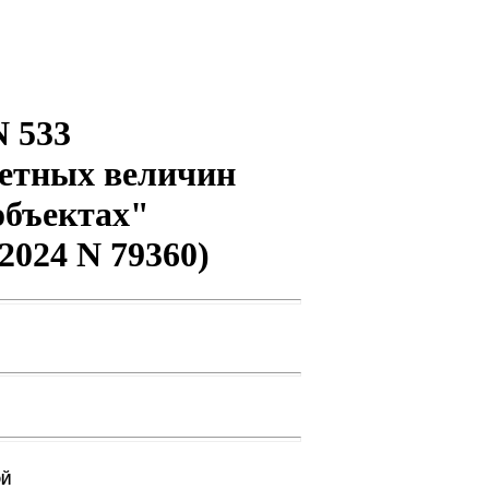
N 533
четных величин
объектах"
2024 N 79360)
ОЙ