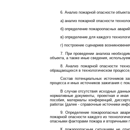
6. Анализ пожарной опасности объект
а) анализ пожарной опасности техноло
б) определение пожароопасных аварий
в) определение для каждого технологи
г) построение сценариев возникновени
7. При проведении анализа необходи
объекта, а также иные сведения, используе
8. Анализ пожарной опасности техно
обращающихся в технологическом процессе,
Состав потенциальных источников за
процесса и иных источников зажигания с по
В случае отсутствия исходных данных
нормативные документы, проектная и иная 
пособия, материалы конференций, диссерта
работах (далее - справочные источники инф
9. Определение пожароопасных авари
пожарной опасности каждого из технологич
опасными факторами пожара и вторичными п
К пожароопасным ситуациям не отно