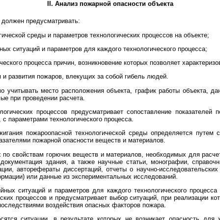
II. Анализ пожарной опасности объекта
а должен предусматривать:
гической среды и параметров технологических процессов на объекте;
ных ситуаций и параметров для каждого технологического процесса;
ческого процесса причин, возникновение которых позволяет характериз
я и развития пожаров, влекущих за собой гибель людей.
мо учитывать место расположения объекта, график работы объекта, д
мые при проведении расчета.
логических процессов предусматривает сопоставление показателей 
 с параметрами технологического процесса.
жигания пожароопасной технологической среды определяется путем с
казателями пожарной опасности веществ и материалов.
 по свойствам горючих веществ и материалов, необходимых для расче
документация здания, а также научные статьи, монографии, справочн
ции, авторефераты диссертаций, отчеты о научно-исследовательских 
ормации) или данные из экспериментальных исследований.
йных ситуаций и параметров для каждого технологического процесса
еских процессов и предусматривает выбор ситуаций, при реализации ко
оследствиями воздействия опасных факторов пожара.
сятся ситуации, в результате которых не возникает опасность для 