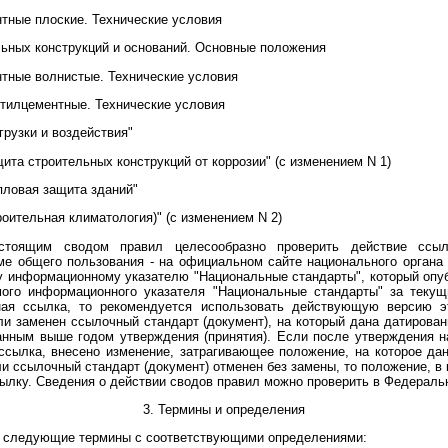
тные плоские. Технические условия
ьных конструкций и оснований. Основные положения
тные волнистые. Технические условия
тилцементные. Технические условия
грузки и воздействия"
ита строительных конструкций от коррозии" (с изменением N 1)
пловая защита зданий"
оительная климатология)" (с изменением N 2)
стоящим сводом правил целесообразно проверить действие ссыл
е общего пользования - на официальном сайте национального органа
у информационному указателю "Национальные стандарты", который опуб
мого информационного указателя "Национальные стандарты" за текущ
нная ссылка, то рекомендуется использовать действующую версию эт
и заменен ссылочный стандарт (документ), на который дана датирован
занным выше годом утверждения (принятия). Если после утверждения 
 ссылка, внесено изменение, затрагивающее положение, на которое да
ли ссылочный стандарт (документ) отменен без замены, то положение, в 
ссылку. Сведения о действии сводов правил можно проверить в Федера
3. Термины и определения
 следующие термины с соответствующими определениями: