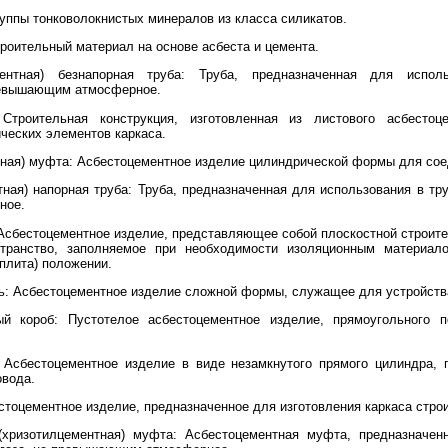
руппы тонковолокнистых минералов из класса силикатов.
роительный материал на основе асбеста и цемента.
ементная) безнапорная труба: Труба, предназначенная для испо
превышающим атмосферное.
 Строительная конструкция, изготовленная из листового асбесто
ческих элементов каркаса.
тная) муфта: Асбестоцементное изделие цилиндрической формы для сое
тная) напорная труба: Труба, предназначенная для использования в т
ное.
: Асбестоцементное изделие, представляющее собой плоскостной строи
транство, заполняемое при необходимости изоляционным материал
(плита) положении.
ь: Асбестоцементное изделие сложной формы, служащее для устройства
ый короб: Пустотелое асбестоцементное изделие, прямоугольного п
 Асбестоцементное изделие в виде незамкнутого прямого цилиндра, 
овода.
стоцементное изделие, предназначенное для изготовления каркаса стро
 (хризотилцементная) муфта: Асбестоцементная муфта, предназначен