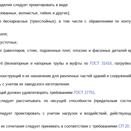
зделия следует проектировать в виде:
ованных, волнистых, гибких и других);
е бескаркасных (трехслойных), в том числе с обрамлением по конту
филя;
пустотных;
х (швеллеров, стоек, подоконных плит, плоских и фасонных деталей к
руб (безнапорные и напорные трубы и муфты по
ГОСТ 31416
, патрубк
конструкций и их назначение для различных частей зданий и сооружени
 с учетом их заводского изготовления.
кций должен удовлетворять требованиям
ГОСТ 27751
.
 следует рассчитывать по несущей способности (предельным сост
ледует проектировать с учетом нагрузок и воздействий, действующ
и их сочетания следует принимать в соответствии с требованиями
СП 20.