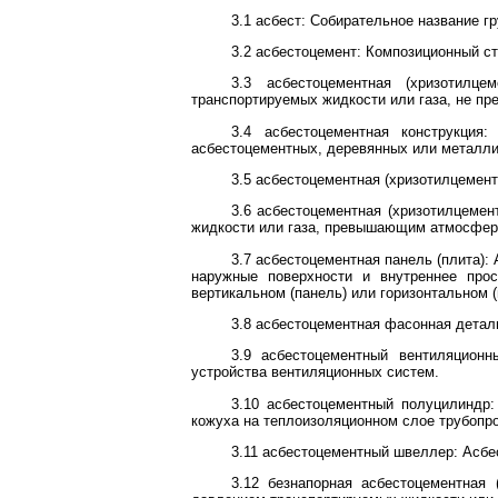
3.1 асбест: Собирательное название г
3.2 асбестоцемент: Композиционный ст
3.3 асбестоцементная (хризотилц
транспортируемых жидкости или газа, не 
3.4 асбестоцементная конструкция:
асбестоцементных, деревянных или металли
3.5 асбестоцементная (хризотилцемен
3.6 асбестоцементная (хризотилцемен
жидкости или газа, превышающим атмосфер
3.7 асбестоцементная панель (плита)
наружные поверхности и внутреннее прос
вертикальном (панель) или горизонтальном 
3.8 асбестоцементная фасонная детал
3.9 асбестоцементный вентиляционн
устройства вентиляционных систем.
3.10 асбестоцементный полуцилиндр:
кожуха на теплоизоляционном слое трубопр
3.11 асбестоцементный швеллер: Асбе
3.12 безнапорная асбестоцементная