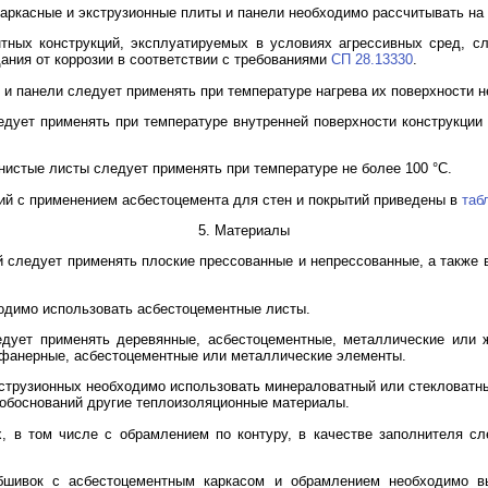
каркасные и экструзионные плиты и панели необходимо рассчитывать на
нтных конструкций, эксплуатируемых в условиях агрессивных сред, с
ания от коррозии в соответствии с требованиями
СП 28.13330
.
 и панели следует применять при температуре нагрева их поверхности не
едует применять при температуре внутренней поверхности конструкции 
нистые листы следует применять при температуре не более 100 °C.
ций с применением асбестоцемента для стен и покрытий приведены в
таб
5. Материалы
й следует применять плоские прессованные и непрессованные, а также
ходимо использовать асбестоцементные листы.
едует применять деревянные, асбестоцементные, металлические или
, фанерные, асбестоцементные или металлические элементы.
экструзионных необходимо использовать минераловатный или стекловатн
 обоснований другие теплоизоляционные материалы.
х, в том числе с обрамлением по контуру, в качестве заполнителя с
бшивок с асбестоцементным каркасом и обрамлением необходимо в