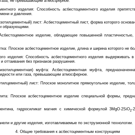
 газа, не превышающим атмосферное.
ментного изделия: Способность асбестоцементного изделия препятс
мени и давления.
изотилцементный) лист: Асбестоцементный лист, форма которого основ
ми образующими.
 Асбестоцементное изделие, обладающее повышенной пластичностью,
тка: Плоское асбестоцементное изделие, длина и ширина которого не бол
ного изделия: Способность асбестоцементного изделия выдерживать 
и оттаивания без признаков разрушения.
ризотилцементная) муфта: Асбестоцементная муфта, предназначен
идкости или газа, превышающим атмосферное.
отилцементный) лист: Плоское монолитное прямоугольное изделие, толщ
лита: Плоское асбестоцементное изделие специальной формы, предн
пентина, гидросиликат магния с химической формулой 3MgO·2SiO
·
2
анели и другие изделия, изготавливаемые по экструзионной технологии.
4. Общие требования к асбестоцементным конструкциям