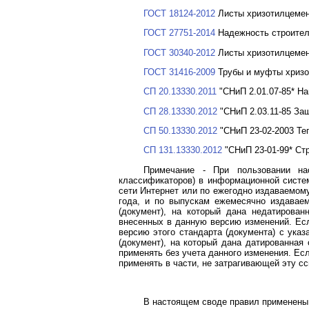
ГОСТ 18124-2012
Листы хризотилцемен
ГОСТ 27751-2014
Надежность строител
ГОСТ 30340-2012
Листы хризотилцемен
ГОСТ 31416-2009
Трубы и муфты хризо
СП 20.13330.2011
"СНиП 2.01.07-85* На
СП 28.13330.2012
"СНиП 2.03.11-85 Защ
СП 50.13330.2012
"СНиП 23-02-2003 Те
СП 131.13330.2012
"СНиП 23-01-99* Стр
Примечание - При пользовании на
классификаторов) в информационной систем
сети Интернет или по ежегодно издаваемом
года, и по выпускам ежемесячно издавае
(документ), на который дана недатирова
внесенных в данную версию изменений. Есл
версию этого стандарта (документа) с ука
(документ), на который дана датированная
применять без учета данного изменения. Ес
применять в части, не затрагивающей эту 
В настоящем своде правил применены