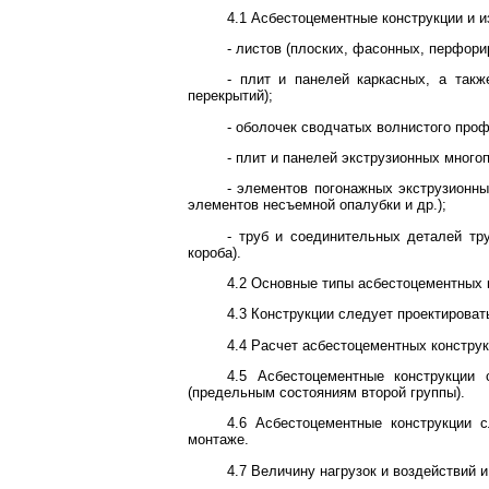
4.1 Асбестоцементные конструкции и и
- листов (плоских, фасонных, перфорир
- плит и панелей каркасных, а такж
перекрытий);
- оболочек сводчатых волнистого про
- плит и панелей экструзионных много
- элементов погонажных экструзионны
элементов несъемной опалубки и др.);
- труб и соединительных деталей т
короба).
4.2 Основные типы асбестоцементных 
4.3 Конструкции следует проектировать
4.4 Расчет асбестоцементных констру
4.5 Асбестоцементные конструкции
(предельным состояниям второй группы).
4.6 Асбестоцементные конструкции с
монтаже.
4.7 Величину нагрузок и воздействий 