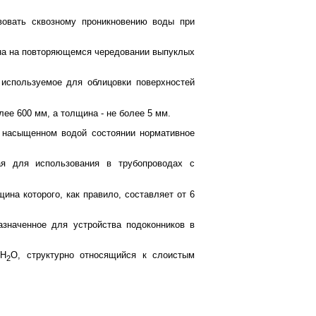
твовать сквозному проникновению воды при
ана на повторяющемся чередовании выпуклых
 используемое для облицовки поверхностей
ее 600 мм, а толщина - не более 5 мм.
в насыщенном водой состоянии нормативное
ная для использования в трубопроводах с
ина которого, как правило, составляет от 6
азначенное для устройства подоконников в
2H
O, структурно относящийся к слоистым
2