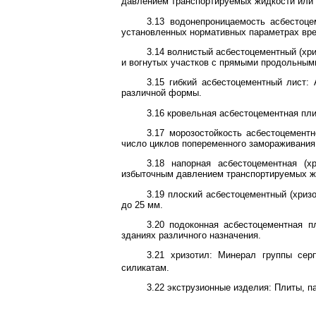
давлением транспортируемых жидкости или
3.13 водонепроницаемость асбестоце
установленных нормативных параметрах вре
3.14 волнистый асбестоцементный (хр
и вогнутых участков с прямыми продольны
3.15 гибкий асбестоцементный лист:
различной формы.
3.16 кровельная асбестоцементная пли
3.17 морозостойкость асбестоцемент
число циклов попеременного замораживания 
3.18 напорная асбестоцементная (х
избыточным давлением транспортируемых ж
3.19 плоский асбестоцементный (хриз
до 25 мм.
3.20 подоконная асбестоцементная п
зданиях различного назначения.
3.21 хризотил: Минерал группы сер
силикатам.
3.22 экструзионные изделия: Плиты, п