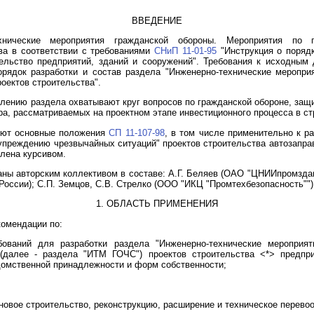
ВВЕДЕНИЕ
ехнические мероприятия гражданской обороны. Мероприятия по 
ва в соответствии с требованиями
СНиП 11-01-95
"Инструкция о порядк
ельство предприятий, зданий и сооружений". Требования к исходным
рядок разработки и состав раздела "Инженерно-технические меропри
оектов строительства".
лению раздела охватывают круг вопросов по гражданской обороне, защи
ера, рассматриваемых на проектном этапе инвестиционного процесса в ст
яют основные положения
СП 11-107-98
, в том числе применительно к р
упреждению чрезвычайных ситуаций" проектов строительства автозаправ
лена курсивом.
ны авторским коллективом в составе: А.Г. Беляев (ОАО "ЦНИИпромздани
России); С.П. Земцов, С.В. Стрелко (ООО "ИКЦ "Промтехбезопасность"")
1. ОБЛАСТЬ ПРИМЕНЕНИЯ
комендации по:
ований для разработки раздела "Инженерно-технические мероприят
(далее - раздела "ИТМ ГОЧС") проектов строительства <*> предпри
домственной принадлежности и форм собственности;
новое строительство, реконструкцию, расширение и техническое перево