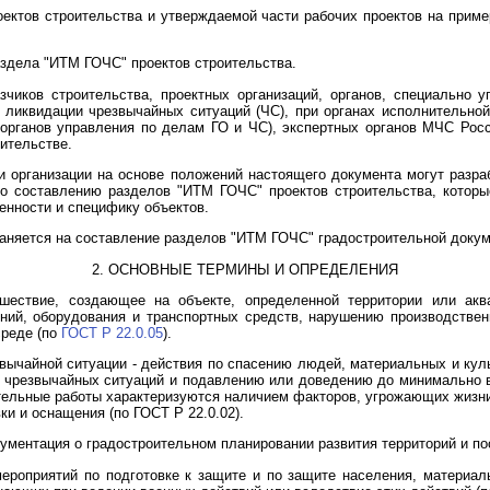
ктов строительства и утверждаемой части рабочих проектов на приме
аздела "ИТМ ГОЧС" проектов строительства.
азчиков строительства, проектных организаций, органов, специально
 ликвидации чрезвычайных ситуаций (ЧС), при органах исполнительно
 органов управления по делам ГО и ЧС), экспертных органов МЧС Рос
оительстве.
и организации на основе положений настоящего документа могут разр
по составлению разделов "ИТМ ГОЧС" проектов строительства, котор
енности и специфику объектов.
раняется на составление разделов "ИТМ ГОЧС" градостроительной докум
2. ОСНОВНЫЕ ТЕРМИНЫ И ОПРЕДЕЛЕНИЯ
сшествие, создающее на объекте, определенной территории или ак
ий, оборудования и транспортных средств, нарушению производственн
реде (по
ГОСТ Р 22.0.05
).
вычайной ситуации - действия по спасению людей, материальных и кул
и чрезвычайных ситуаций и подавлению или доведению до минимально 
тельные работы характеризуются наличием факторов, угрожающих жизн
ки и оснащения (по ГОСТ Р 22.0.02).
ументация о градостроительном планировании развития территорий и пос
мероприятий по подготовке к защите и по защите населения, материал