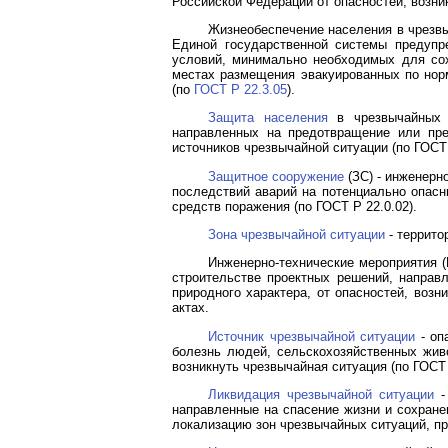
Российской Федерации от опасностей, возни
Жизнеобеспечение населения в чрезвы
Единой государственной системы предупр
условий, минимально необходимых для сох
местах размещения эвакуированных по нор
(по
ГОСТ Р 22.3.05
).
Защита населения
в чрезвычайных с
направленных на предотвращение или пре
источников чрезвычайной ситуации (по ГОСТ 
Защитное сооружение
(ЗС) - инженерн
последствий аварий на потенциально опасн
средств поражения (по ГОСТ Р 22.0.02).
Зона чрезвычайной ситуации
- террито
Инженерно-технические мероприятия 
строительстве проектных решений, направ
природного характера, от опасностей, воз
актах.
Источник чрезвычайной ситуации
- оп
болезнь людей, сельскохозяйственных жив
возникнуть чрезвычайная ситуация (по ГОСТ 
Ликвидация чрезвычайной ситуации
-
направленные на спасение жизни и сохране
локализацию зон чрезвычайных ситуаций, пр