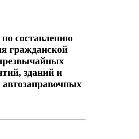
 по составлению
ия гражданской
 чрезвычайных
тий, зданий и
а автозаправочных