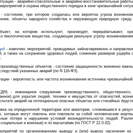
туации - аварийно-спасательные и аварийно-восстановительные работы
ероприятий и охрана общественного порядка в зоне чрезвычайной ситуац
- состояние, при котором создалась или вероятна угроза возникно
ление, объекты народного хозяйства и окружающую природную среду
ъект, на котором используют, производят, перерабатывают, хра
и биологические вещества, создающие реальную угрозу возникновения
ций
- комплекс мероприятий, проводимых заблаговременно и направле
й, а также на сохранение здоровья людей, снижение размеров ущерба
.
производственных объектов - состояние защищенности жизненно важны
следствий указанных аварий (по N 116-ФЗ).
ации - вероятность или частота возникновения источника чрезвычайно
ДН) - инженерное сооружение производственного, общественного,
ванное) для укрытия людей, техники и имущества от опасностей, воз
зультате аварий на потенциально опасных объектах или стихийных бедст
овка на определенной территории или акватории, сложившаяся в резуль
ия, которые могут повлечь или повлекли за собой человеческие жер
ьные потери и нарушение условий жизнедеятельности людей. Разли
-социальные и военные) и по масштабам (по ГОСТ Р 22.0.02).
оприятий по организованному выводу и (или) вывозу населения из 