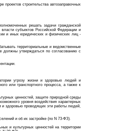
ре проектов строительства автозаправочных
 уполномоченных решать задачи гражданской
й власти субъектов Российской Федерации и
сии и иных юридических и физических лиц -
абатывать территориальные и ведомственные
ые должны утверждаться по согласованию с
ентации.
ватории угрозу жизни и здоровью людей и
ого или транспортного процесса, а также к
ьтурных ценностей, защите природной среды
возможного уровня воздействия характерных
и и здоровью проводящих эти работы людей,
елений и об их застройке (по N 73-ФЗ).
ьных и культурных ценностей на территории