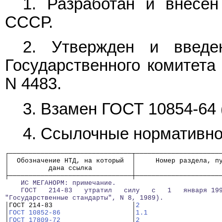
1. Разработан и внесен
СССР.
2. Утвержден и введе
Государственного комитета
N 4483.
3. Взамен
ГОСТ 10854-64
4. Ссылочные нормативно
┌───────────────────────────────┬─────────────────────
│  Обозначение НТД, на который  │     Номер раздела, п
│          дана ссылка          │                     
├───────────────────────────────┼─────────────────────
    ИС МЕГАНОРМ: примечание.
    ГОСТ   214-83   утратил   силу   с   1   января 19
"Государственные стандарты", N 8, 1989).
│ГОСТ 214-83                    │
2
                    
│
ГОСТ 10852-86
                  │
1.1
                  
│
ГОСТ 17809-72
                  │
2
                    