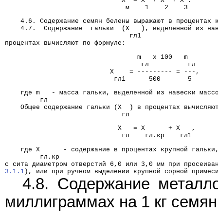
                              X  = X  + X  + X .
                               м    1    2    3
    4.6. Содержание семян белены выражают в процентах 
    4.7.  Содержание  гальки  (X   ), выделенной из на
                                гл1
процентах вычисляют по формуле:
                                  m   x 100   m
                                   гл          гл
                           X    = --------- = ---,
                            гл1      500       5
    где m   - масса гальки, выделенной из навески масс
         гл
    Общее содержание гальки (X  ) в процентах вычисляю
                              гл
                             X   = X      + X   ,
                              гл    гл.кр    гл1
    где X      - содержание в процентах крупной гальки
         гл.кр
с сита диаметром отверстий 6,0 или 3,0 мм при просеива
3.1.1
), или при ручном выделении крупной сорной примес
4.8. Содержание металл
миллиграммах на 1 кг семян