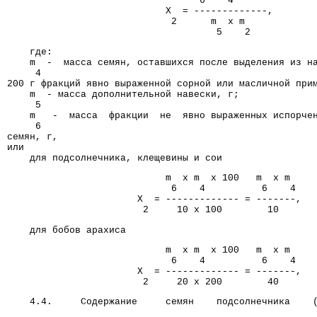
                                  6    4
                            X  = -------------,
                             2      m  x m
                                     5    2
    где:
    m  -  масса семян, оставшихся после выделения из н
     4
200 г фракций явно выраженной сорной или масличной при
    m  - масса дополнительной навески, г;
     5
    m   -  масса  фракции  не  явно выраженных испорче
     6
семян, г,
или
    для подсолнечника, клещевины и сои
                            m  x m  x 100   m  x m
                             6    4          6    4
                       X  = ------------- = -------,
                        2     10 x 100        10
    для бобов арахиса
                            m  x m  x 100   m  x m
                             6    4          6    4
                       X  = ------------- = -------,
                        2     20 x 200        40
    4.4.     Содержание     семян    подсолнечника    
                                                      