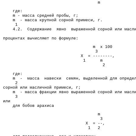
                                       m
    где:
    m - масса средней пробы, г;
    m  - масса крупной сорной примеси, г.
     1
    4.2.  Содержание  явно  выраженной сорной или масл
                                                      
процентах вычисляют по формуле:
                                     m  x 100
                                      3
                                X  = --------,
                                 1      m
                                         2
    где:
    m  -  масса  навески  семян, выделенной для опреде
     2
сорной или масличной примеси, г;
    m  - масса фракции явно выраженной сорной или масл
     3
или
    для бобов арахиса
                                       m
                                        3
                                  X  = --,
                                   1   2