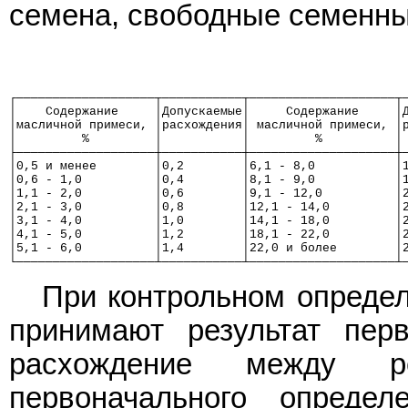
семена, свободные семенны
┌───────────────────┬───────────┬────────────────────┬
│    Содержание     │Допускаемые│     Содержание     │
│масличной примеси, │расхождения│ масличной примеси, │
│         %         │           │         %          │
├───────────────────┼───────────┼────────────────────┼
│0,5 и менее        │0,2        │6,1 - 8,0           │
│0,6 - 1,0          │0,4        │8,1 - 9,0           │
│1,1 - 2,0          │0,6        │9,1 - 12,0          │
│2,1 - 3,0          │0,8        │12,1 - 14,0         │
│3,1 - 4,0          │1,0        │14,1 - 18,0         │
│4,1 - 5,0          │1,2        │18,1 - 22,0         │
│5,1 - 6,0          │1,4        │22,0 и более        │
└───────────────────┴───────────┴────────────────────┴
При контрольном определ
принимают результат перв
расхождение между ре
первоначального опреде