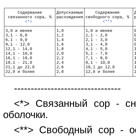
┌────────────────────┬───────────┬───────────────────┬
│     Содержание     │Допускаемые│    Содержание     │
│ связанного сора, % │расхождения│свободного сора, % │
│        
<*>
         │           │       
<**>
        │
├────────────────────┼───────────┼───────────────────┼
│3,0 и менее         │1,0        │1,0 и менее        │
│3,1 - 6,0           │1,2        │1,1 - 2,0          │
│6,1 - 9,0           │1,4        │2,1 - 3,0          │
│9,1 - 12,0          │1,6        │3,1 - 4,0          │
│12,1 - 14,0         │1,8        │4,1 - 5,0          │
│14,1 - 16,0         │2,0        │5,1 - 7,0          │
│16,1 - 19,0         │2,2        │7,1 - 8,0          │
│19,1 - 21,0         │2,4        │8,1 - 10,0         │
│21,1 до 22,0        │2,6        │10,1 до 12,0       │
│22,0 и более        │2,8        │12,0 и более       │
└────────────────────┴───────────┴───────────────────┴
--------------------------------
<*> Связанный сор - с
оболочки.
<**> Свободный сор - ос