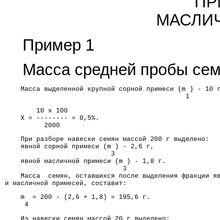
ПР
МАСЛИ
Пример 1
Масса средней пробы семян
    Масса выделенной крупной сорной примеси (m ) - 10 
                                              1
        10 x 100
    X = -------- = 0,5%.
          2000
    При разборе навески семян массой 200 г выделено:
    явной сорной примеси (m ) - 2,6 г,
                           3
    явной масличной примеси (m ) - 1,8 г.
                              3
    Масса  семян, оставшихся после выделения фракции я
и масличной примесей, составит:
    m  = 200 - (2,6 + 1,8) = 195,6 г.
     4
    Из навески семян массой 20 г выделено: