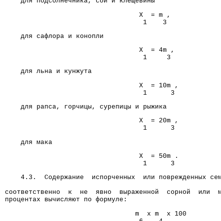
    для подсолнечника, сои и клещевины
                                  X  = m ,
                                   1    3
    для сафлора и конопли
                                  X  = 4m ,
                                   1     3
    для льна и кунжута
                                  X  = 10m ,
                                   1      3
    для рапса, горчицы, сурепицы и рыжика
                                  X  = 20m ,
                                   1      3
    для мака
                                  X  = 50m .
                                   1      3
    4.3.  Содержание  испорченных  или поврежденных се
                                                      
соответственно  к  не  явно  выраженной  сорной  или  
процентах вычисляют по формуле:
                                 m  x m  x 100