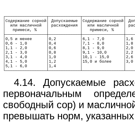
┌─────────────────┬─────────────┬─────────────────┬───
│Содержание сорной│ Допускаемые │Содержание сорной│ До
│  или масличной  │ расхождения │  или масличной  │ ра
│   примеси, %    │             │   примеси, %    │   
├─────────────────┼─────────────┼─────────────────┼───
│0,5 и менее      │0,2          │6,1 - 7,0        │1,6
│0,6 - 1,0        │0,4          │7,1 - 8,0        │1,8
│1,1 - 2,0        │0,6          │8,1 - 9,0        │2,0
│2,1 - 3,0        │0,8          │9,1 - 10,0       │2,2
│3,1 - 4,0        │1,0          │10,1 - 15,0      │2,6
│4,1 - 5,0        │1,2          │15,0 и более     │3,0
│5,1 - 6,0        │1,4          │                 │   
└─────────────────┴─────────────┴─────────────────┴───
4.14. Допускаемые рас
первоначальным опреде
свободный сор) и маслично
превышать норм, указанных 