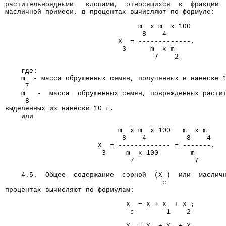
растительноядными   клопами,  относящихся  к  фракции 
масличной примеси, в процентах вычисляют по формуле:
                                 m  x m  x 100
                                  8    4
                            X  = -------------,
                             3      m  x m
                                     7    2
    где:
    m  - масса обрушенных семян, полученных в навеске 
     7
    m   -  масса  обрушенных семян, поврежденных расти
     8
выделенных из навески 10 г,
    или
                            m  x m  x 100   m  x m
                             8    4          8    4
                       X  = ------------- = -------.
                        3     m  x 100        m
                               7               7
    4.5.  Общее  содержание  сорной  (X )  или  маслич
                                       с              
процентах вычисляют по формулам:
                              X  = X + X  + X ;
                               с        1    2