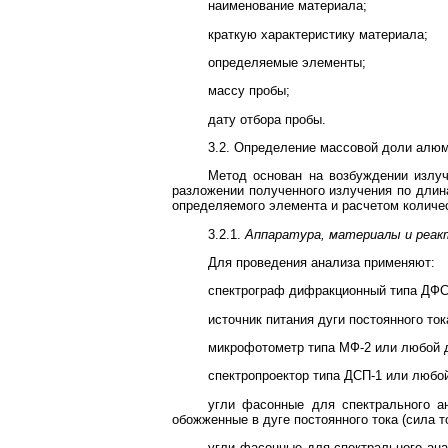
наименование материала;
краткую характеристику материала;
определяемые элементы;
массу пробы;
дату отбора пробы.
3.2. Определение массовой доли алюми
Метод основан на возбуждении излуч
разложении полученного излучения по длин
определяемого элемента и расчетом количес
3.2.1.
Аппаратура, материалы и реа
Для проведения анализа применяют:
спектрограф дифракционный типа ДФС-
источник питания дуги постоянного ток
микрофотометр типа МФ-2 или любой д
спектропроектор типа ДСП-1 или любой
угли фасонные для спектрального ан
обожженные в дуге постоянного тока (сила то
угли фасонные для спектрального анал