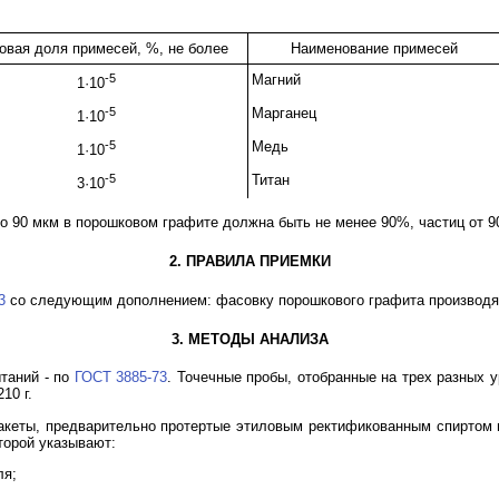
овая доля примесей, %, не более
Наименование примесей
-5
Магний
1·10
-5
Марганец
1·10
-5
Медь
1·10
-5
Титан
3·10
о 90 мкм в порошковом графите должна быть не менее 90%, частиц от 90
2. ПРАВИЛА ПРИЕМКИ
3
со следующим дополнением: фасовку порошкового графита производят
3. МЕТОДЫ АНАЛИЗА
ытаний - по
ГОСТ 3885-73
. Точечные пробы, отобранные на трех разных 
10 г.
кеты, предварительно протертые этиловым ректификованным спиртом
торой указывают:
ля;