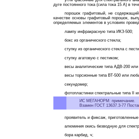
дуге постоянного тока (сила тока 15 А) в теч
порошок графитовый, не содержащий 
качестве основы графитовый порошок, выпу
определяемых элементов в условиях провед
лампу инфракрасную типа ИКЗ-500;
бокс из органического стекла;
ступку из органического стекла с пест
ступку агатовую с пестиком;
весы аналитические типа АДВ-200 или 
весы торсионные типа ВТ-500 или любы
секундомер;
фотопластинки спектральные типа II 
ИС МЕГАНОРМ: примечание.
Взамен ГОСТ 13637.3-77 Постан
проявитель и фиксаж, приготовленные 
алюминия окись безводную для спектра
бора карбид, ч;