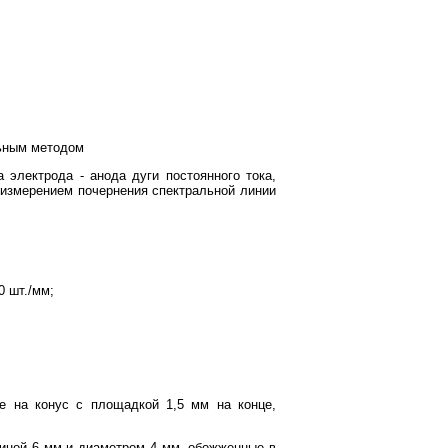
льным методом
 электрода - анода дуги постоянного тока,
 измерением почернения спектральной линии
0 шт./мм;
ые на конус с площадкой 1,5 мм на конце,
убиной 6 мм и диаметром 4 мм, обожженные в