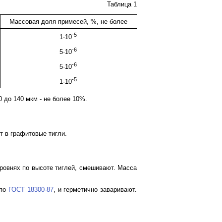
Таблица 1
Массовая доля примесей, %, не более
-5
1·10
-6
5·10
-6
5·10
-5
1·10
 до 140 мкм - не более 10%.
 в графитовые тигли.
уровнях по высоте тиглей, смешивают. Масса
 по
ГОСТ 18300-87
, и герметично заваривают.