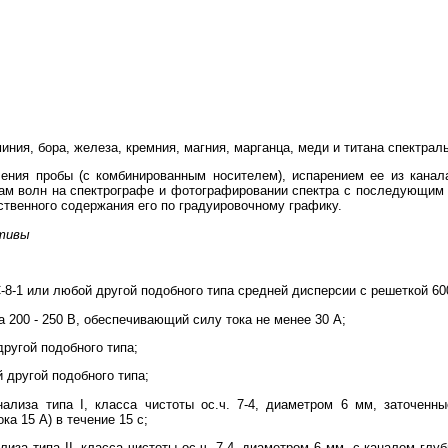
ния, бора, железа, кремния, магния, марганца, меди и титана спектра
ения пробы (с комбинированным носителем), испарением ее из канала
ам волн на спектрографе и фотографировании спектра с последующим
твенного содержания его по градуировочному графику.
ктивы
8-1 или любой другой подобного типа средней дисперсии с решеткой 60
а 200 - 250 В, обеспечивающий силу тока не менее 30 А;
ругой подобного типа;
 другой подобного типа;
ализа типа I, класса чистоты ос.ч. 7-4, диаметром 6 мм, заточенн
ка 15 А) в течение 15 с;
иза типа II, класса чистоты ос.ч. 7-4, диаметром 6 мм, с каналом гл