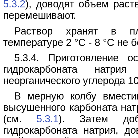
5.3.2
), доводят объем раст
перемешивают.
Раствор хранят в пл
температуре 2 °C - 8 °C не б
5.3.4. Приготовление о
гидрокарбоната натри
неорганического углерода 1
В мерную колбу вмести
высушенного карбоната нат
(см.
5.3.1
). Затем до
гидрокарбоната натрия, д