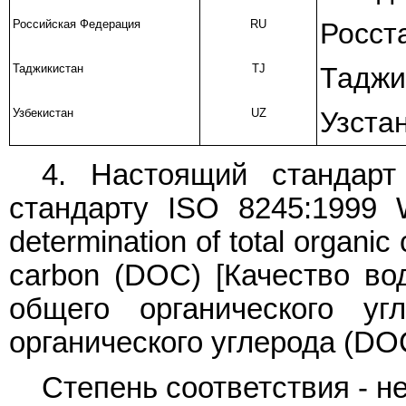
Российская Федерация
RU
Росст
Таджикистан
TJ
Таджи
Узбекистан
UZ
Узста
4. Настоящий стандарт
стандарту ISO 8245:1999 Wa
determination of total organi
carbon (DOC) [Качество во
общего органического уг
органического углерода (DOC
Степень соответствия - н