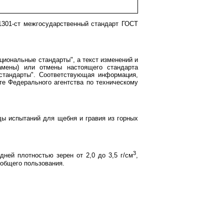
 1301-ст межгосударственный стандарт ГОСТ
иональные стандарты", а текст изменений и
амены) или отмены настоящего стандарта
стандарты". Соответствующая информация,
е Федерального агентства по техническому
ды испытаний для щебня и гравия из горных
3
дней плотностью зерен от 2,0 до 3,5 г/см
,
 общего пользования.