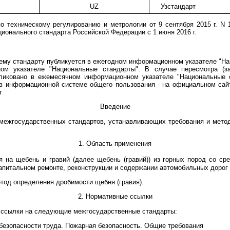
UZ
Узстандарт
о техническому регулированию и метрологии от 9 сентября 2015 г. N
ционального стандарта Российской Федерации с 1 июня 2016 г.
му стандарту публикуется в ежегодном информационном указателе "Нац
ом указателе "Национальные стандарты". В случае пересмотра (з
ликовано в ежемесячном информационном указателе "Национальные 
в информационной системе общего пользования - на официальном сайт
т
Введение
 межгосударственных стандартов, устанавливающих требования и мето
1. Область применения
 на щебень и гравий (далее щебень (гравий)) из горных пород со сре
апитальном ремонте, реконструкции и содержании автомобильных дорог
тод определения дробимости щебня (гравия).
2. Нормативные ссылки
 ссылки на следующие межгосударственные стандарты:
безопасности труда. Пожарная безопасность. Общие требования