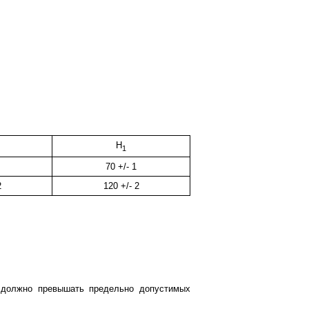
H
1
70 +/- 1
2
120 +/- 2
е должно превышать предельно допустимых