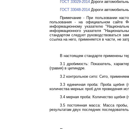
ГОСТ 33029-2014
Дороги автомобильные
ГОСТ 33048-2014
Дороги автомобильные
Примечание - При пользовании наст
пользования - на официальном сайте Ф
информационному указателю "Национальны
информационного указателя "Национальны
стандартом следует руководствоваться зам
ссылка на него, применяется в части, не за
В настоящем стандарте применены те
3.1 дробимость: Показатель, характ
(гравия) в цилиндре.
3.2 контрольное сито: Сито, применяе
3.3 единичная проба: Проба щебня (
количества мерных проб для проведения ис
3.4 мерная проба: Количество щебня (
3.5 постоянная масса: Масса пробы
результатам двух последних последователь