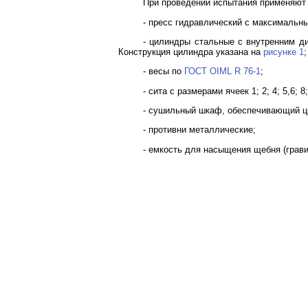
При проведении испытания применяют
- пресс гидравлический с максимальн
- цилиндры стальные с внутренним диа
Конструкция цилиндра указана на
рисунке 1
;
- весы по
ГОСТ OIML R 76-1
;
- сита с размерами ячеек 1; 2; 4; 5,6; 
- сушильный шкаф, обеспечивающий цир
- противни металлические;
- емкость для насыщения щебня (грави