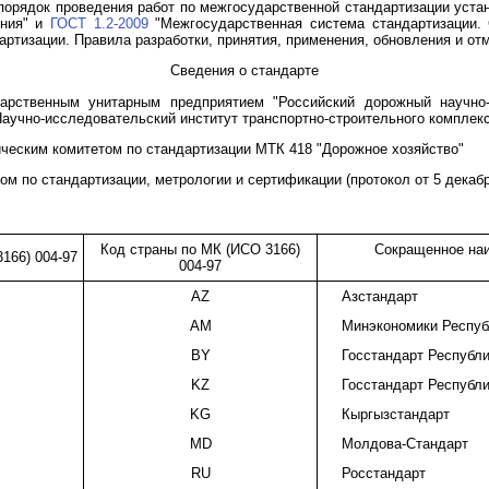
порядок проведения работ по межгосударственной стандартизации уст
ения" и
ГОСТ 1.2-2009
"Межгосударственная система стандартизации. 
ртизации. Правила разработки, принятия, применения, обновления и от
Сведения о стандарте
ственным унитарным предприятием "Российский дорожный научно-и
аучно-исследовательский институт транспортно-строительного комплек
еским комитетом по стандартизации МТК 418 "Дорожное хозяйство"
по стандартизации, метрологии и сертификации (протокол от 5 декабря
Код страны по МК (ИСО 3166)
Сокращенное наи
166) 004-97
004-97
AZ
Азстандарт
AM
Минэкономики Респуб
BY
Госстандарт Республ
KZ
Госстандарт Республи
KG
Кыргызстандарт
MD
Молдова-Стандарт
RU
Росстандарт