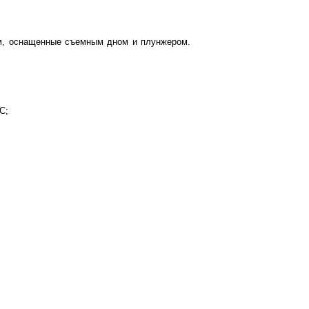
) мм, оснащенные съемным дном и плунжером.
C;