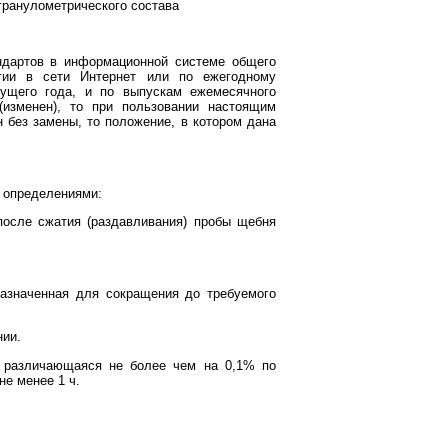
гранулометрического состава
ндартов в информационной системе общего
гии в сети Интернет или по ежегодному
кущего года, и по выпускам ежемесячного
(изменен), то при пользовании настоящим
 без замены, то положение, в котором дана
 определениями:
после сжатия (раздавливания) пробы щебня
назначенная для сокращения до требуемого
нии.
, различающаяся не более чем на 0,1% по
е менее 1 ч.