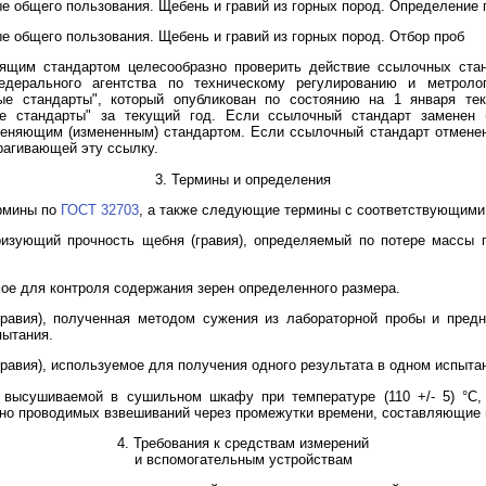
 общего пользования. Щебень и гравий из горных пород. Определение 
 общего пользования. Щебень и гравий из горных пород. Отбор проб
оящим стандартом целесообразно проверить действие ссылочных ста
едерального агентства по техническому регулированию и метроло
е стандарты", который опубликован по состоянию на 1 января те
е стандарты" за текущий год. Если ссылочный стандарт заменен 
еняющим (измененным) стандартом. Если ссылочный стандарт отменен
трагивающей эту ссылку.
3. Термины и определения
рмины по
ГОСТ 32703
, а также следующие термины с соответствующими
еризующий прочность щебня (гравия), определяемый по потере массы 
мое для контроля содержания зерен определенного размера.
гравия), полученная методом сужения из лабораторной пробы и пред
пытания.
гравия), используемое для получения одного результата в одном испыта
, высушиваемой в сушильном шкафу при температуре (110 +/- 5) °C
но проводимых взвешиваний через промежутки времени, составляющие н
4. Требования к средствам измерений
и вспомогательным устройствам