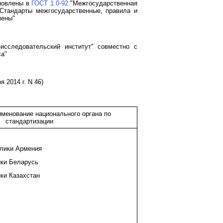
ановлены в
ГОСТ 1.0-92
"Межгосударственная
Стандарты межгосударственные, правила и
мены"
сследовательский институт" совместно с
са"
 2014 г. N 46)
менование национального органа по
стандартизации
лики Армения
ики Беларусь
ки Казахстан