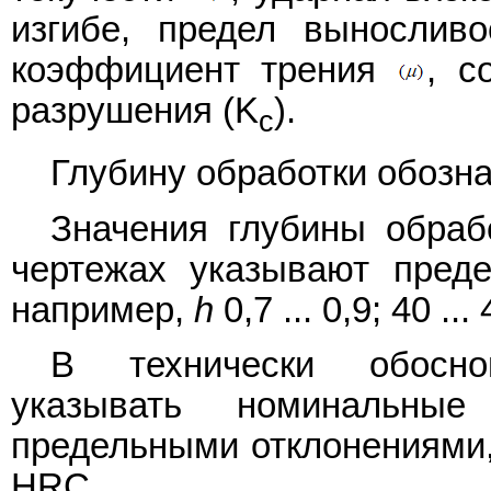
изгибе, предел выносливос
коэффициент трения
, с
разрушения (K
).
с
Глубину обработки обозн
Значения глубины обраб
чертежах указывают предел
например,
h
0,7 ... 0,9; 40 ..
В технически обосно
указывать номинальны
предельными отклонениями
HRC.