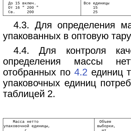
  До 15 включ.   
 Все единицы     
  От 16 " 200 "  
     15          
  Св.     200    
     25          
4.3. Для определения м
упакованных в оптовую тару
4.4. Для контроля кач
определения массы не
отобранных по
4.2
единиц т
упаковочных единиц потреб
таблицей 2.
    Масса нетто     
  Объем  
упаковочной единицы,
 выборки,
         г          
   шт.   