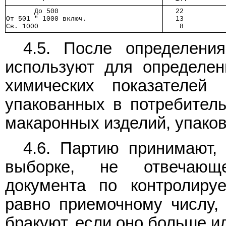
       До 500       
   22    
От 501 " 1000 включ.
   13    
Св. 1000            
    8    
4.5. После определен
используют для определен
химических показателей 
упакованных в потребител
макаронных изделий, упаков
4.6. Партию принимают,
выборке, не отвечающ
документа по контролиру
равно приемочному числу,
бракуют, если оно больше и