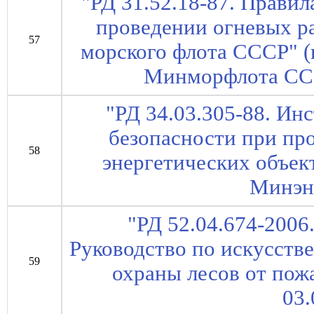
"РД 31.52.18-87. Прави
проведении огневых р
57
морского флота СССР" (
Минморфлота ССС
"РД 34.03.305-88. Ин
безопасности при пр
58
энергетических объек
Минэн
"РД 52.04.674-2006
Руководство по искусств
59
охраны лесов от пож
03.