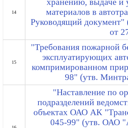
хранению, выдаче и 
материалов в автотр
14
Руководящий документ"
от 2
"Требования пожарной б
эксплуатирующих авт
15
компримированном приро
98" (утв. Минтр
"Наставление по о
подразделений ведомс
объектах ОАО АК "Транс
045-99" (утв. ОАО 
16