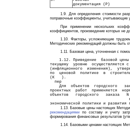
документация (Р)   
1.9. Для определения стоимости раз
поправочные коэффициенты, учитывающие у
При применении нескольких коэфф
коэффициентов, произведение которых не д
1.10. Факторы, усложняющие трудоем
Методических рекомендаций должны быть от
1.11. Базовая цена, уточненная с по
    1.12. Приведение  базовой цены
текущему  уровню  осуществляется с
(инфляционного  изменения),  утвер
по  ценовой  политике  в  строител
(К   ).
  пер
    Для  объектов  городского   за
проектных  работ  применяется  нор
объектов   городского   заказа   N
                                  
экономической политики и развития 
1.13. Базовые цены настоящих Методи
рекомендациями
по составу и учету затра
формирования финансовых результатов (утв
1.14. Базовыми ценами настоящих Мет