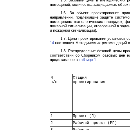
1.5. Базовые цены в Методических 
помещений, количества защищаемых объект
1.6. За объект проектирования п
направлений, подлежащие защите системо
помещениях технологических площадок, фа
пожарной сигнализации, оговоренной в зад
и пожарной сигнализации).
1.7. Цена проектирования установок 
14
настоящих Методических рекомендаций о
1.8. Распределение базовой цены про
соответствии со Сборником базовых цен н
представлено в
таблице 1
.
N  
Стадия             
п/п
проектирования     
1. 
Проект (П)         
2. 
Рабочий проект (РП)
3. 
Рабочая            