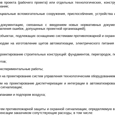
ов проекта (рабочего проекта) или отдельных технологических, констр
вание;
ециальные вспомогательные сооружения, приспособления, устройства 
 документацию, связанных с введением новых нормативных докуме
авления ошибок, допущенных проектной организацией);
 объектах, подлежащих оснащению системами противопожарной и охран
аводам на изготовление щитов автоматизации, электрического питани
проектирование строительных конструкций: фундаментов, перегородок, пе
тов;
-экспериментальные работы;
и на проектирование систем управления технологическим оборудованием
ции на проектирование диспетчеризации и интеграции в автоматизиро
 сигнализации;
панами и подпором воздуха;
стем противопожарной защиты и охранной сигнализации, определяемую 
енсации заказчиком сопутствующие расходы, в том числе: