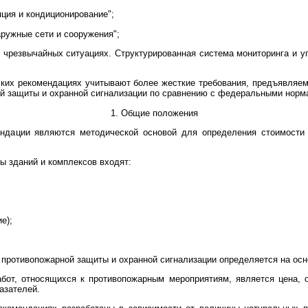
яция и кондиционирование";
аружные сети и сооружения";
 в чрезвычайных ситуациях. Структурированная система мониторинга и 
ких рекомендациях учитывают более жесткие требования, предъявляе
й защиты и охранной сигнализации по сравнению с федеральными норма
1. Общие положения
ендации являются методической основой для определения стоимости 
ы зданий и комплексов входят:
е);
 противопожарной защиты и охранной сигнализации определяется на осн
абот, относящихся к противопожарным мероприятиям, является цена, 
азателей.