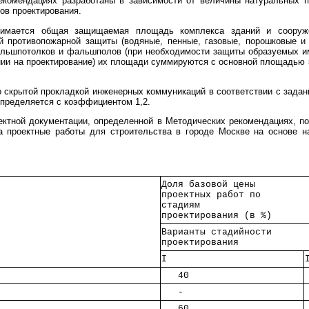
рекомендациях разработаны в зависимости от величины натуральных 
ов проектирования.
ринимается общая защищаемая площадь комплекса зданий и соору
й противопожарной защиты (водяные, пенные, газовые, порошковые и
льшпотолков и фальшполов (при необходимости защиты образуемых и
ании на проектирование) их площади суммируются с основной площадью
со скрытой прокладкой инженерных коммуникаций в соответствии с зада
пределяется с коэффициентом 1,2.
ектной документации, определенной в Методических рекомендациях, п
а проектные работы для строительства в городе Москве на основе на
Доля базовой цены    
проектных работ по   
стадиям              
проектирования (в %) 
Варианты стадийности 
проектирования       
I       
   40   
   -    
   60   