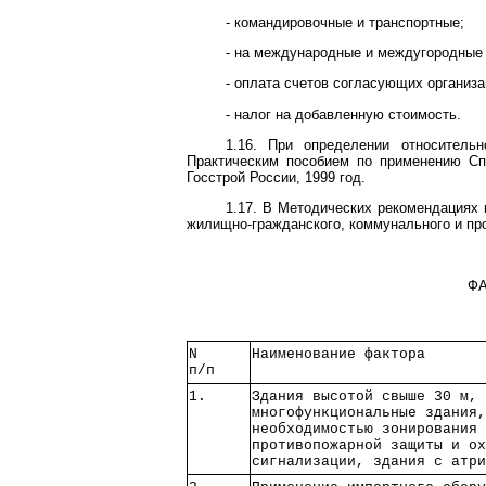
- командировочные и транспортные;
- на международные и междугородные 
- оплата счетов согласующих организ
- налог на добавленную стоимость.
1.16. При определении относительн
Практическим пособием по применению Сп
Госстрой России, 1999 год.
1.17. В Методических рекомендациях 
жилищно-гражданского, коммунального и про
Ф
N  
Наименование фактора      
п/п
1. 
Здания высотой свыше 30 м,
многофункциональные здания
необходимостью зонирования
противопожарной защиты и о
сигнализации, здания с атр