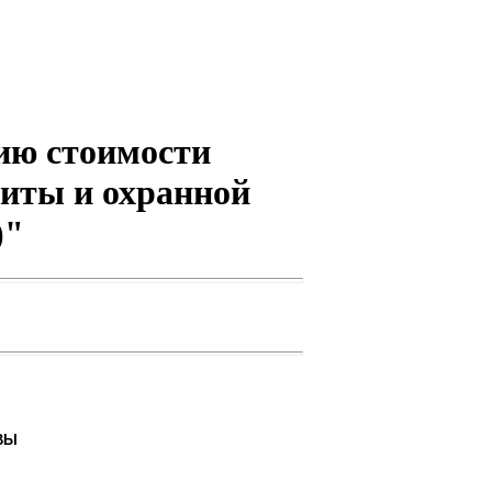
ию стоимости
иты и охранной
)"
ВЫ