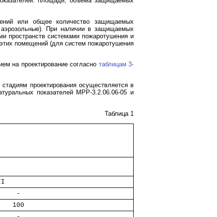
показателей: площади, объема защищаемых
жений или общее количество защищаемых
 аэрозольные). При наличии в защищаемых
ми пространств системами пожаротушения и
 этих помещений (для систем пожаротушения
нием на проектирование согласно
таблицам 3-
о стадиям проектирования осуществляется в
туральных показателей МРР-3.2.06.06-05 и
Таблица 1
II          
     -      
    100     
     -      