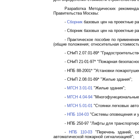
Разработка Методических рекоменд
Правительства Москвы:
-
Сборник
базовых цен на проектные ра
- Сборник базовых цен на проектные р
- Практическое пособие по применени
(общие положения; относительная стоимость 
- СНиП 2.07.01-89* "Градостроительств
- СНиП 21-01-97* "Пожарная безопасно
- НПБ 88-2001* "Установки пожаротуше
- СНиП 2.08.01-89* "Жилые здания";
-
МГСН 3.01-01
"Жилые здания";
-
МГСН 4.04-94
"Многофункциональные 
-
МГСН 5.01-01
"Стоянки легковых авто
-
НПБ 104-03
"Системы оповещения и у
- НПБ 250-97 "Лифты для транспортир
-
НПБ 110-03
"Перечень зданий, со
автоматической пожарной сигнализацией";