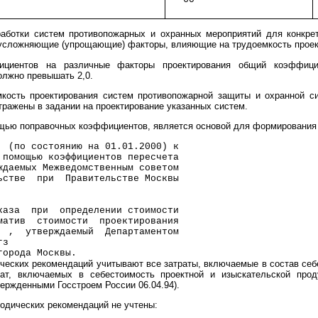
работки систем противопожарных и охранных мероприятий для конкре
сложняющие (упрощающие) факторы, влияющие на трудоемкость проек
ициентов на различные факторы проектирования общий коэффици
олжно превышать 2,0.
кость проектирования систем противопожарной защиты и охранной с
ражены в задании на проектирование указанных систем.
мощью поправочных коэффициентов, является основой для формирования
  (по состоянию на 01.01.2000) к
 помощью коэффициентов пересчета
ждаемых Межведомственным советом
ьстве  при  Правительстве Москвы
каза  при  определении стоимости
матив  стоимости  проектирования
  ,  утверждаемый  Департаментом
гз
города Москвы.
ческих рекомендаций учитывают все затраты, включаемые в состав себ
т, включаемых в себестоимость проектной и изыскательской проду
ержденными Госстроем России 06.04.94).
одических рекомендаций не учтены: