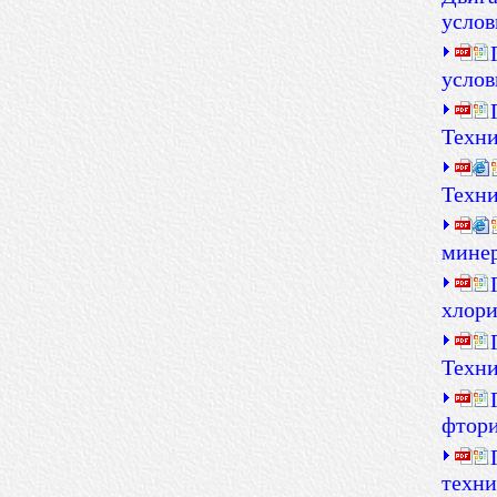
услов
услов
Техни
Техни
минер
хлори
Техни
фтори
техни