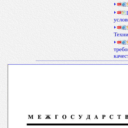
услов
Техни
требо
качес