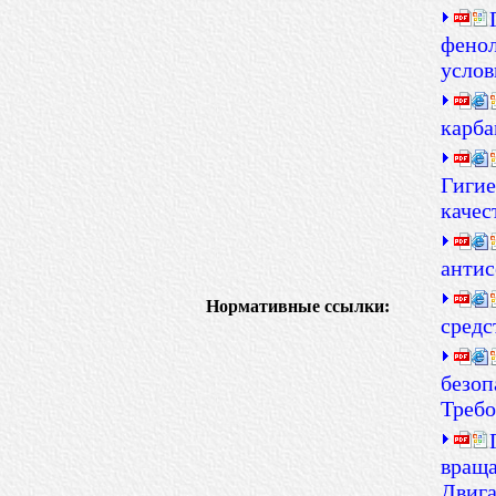
фенол
услов
карба
Гигие
качес
антис
Нормативные ссылки:
средс
безоп
Требо
вращ
Двига