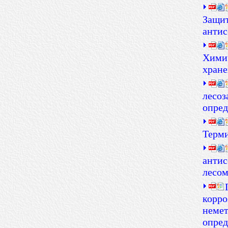
Защит
антис
Химич
хран
лесоз
опред
Терми
антис
лесом
корро
немет
опред