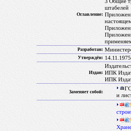
3 Общие т
штабелей
Приложени
Оглавление:
настоящем
Приложен
Приложени
применяем
Министер
Разработан:
14.11.197
Утверждён:
Издательс
ИПК Издат
Издан:
ИПК Издат
ГО
Заменяет собой:
и лис
строи
Хране