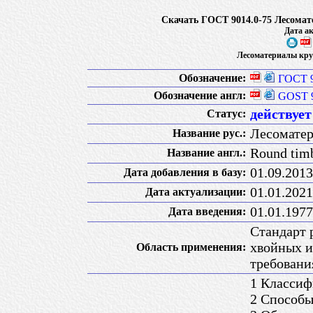
Скачать ГОСТ 9014.0-75 Лесомат
Дата ак
Лесоматериалы кру
Обозначение:
ГОСТ 9
Обозначение англ:
GOST 9
действует
Статус:
Лесоматер
Название рус.:
Round timb
Название англ.:
01.09.2013
Дата добавления в базу:
01.01.2021
Дата актуализации:
01.01.1977
Дата введения:
Стандарт 
хвойных и
Область применения:
требовани
1 Классиф
2 Способы