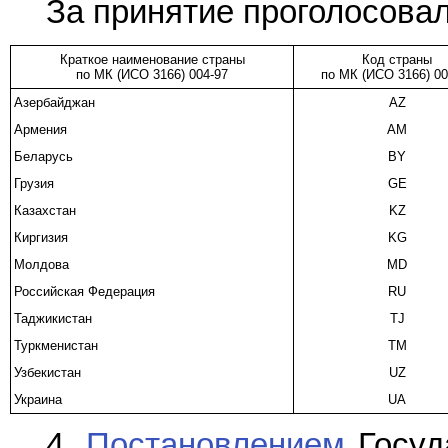
За принятие проголосовал
Краткое наименование страны
Код страны
по МК (ИСО 3166) 004-97
по МК (ИСО 3166) 00
Азербайджан
AZ
Армения
AM
Беларусь
BY
Грузия
GE
Казахстан
KZ
Киргизия
KG
Молдова
MD
Российская Федерация
RU
Таджикистан
TJ
Туркменистан
TM
Узбекистан
UZ
Украина
UA
4.
Постановлением
Госуд