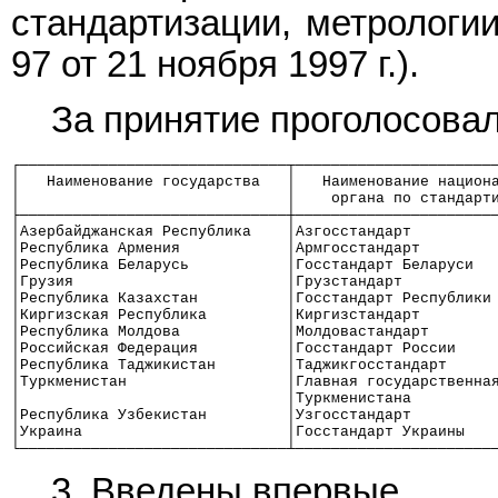
стандартизации, метрологии
97 от 21 ноября 1997 г.).
За принятие проголосовал
┌──────────────────────────────┬──────────────────────
│   Наименование государства   │   Наименование национ
│                              │    органа по стандарт
├──────────────────────────────┼──────────────────────
│Азербайджанская Республика    │Азгосстандарт         
│Республика Армения            │Армгосстандарт        
│Республика Беларусь           │Госстандарт Беларуси  
│Грузия                        │Грузстандарт          
│Республика Казахстан          │Госстандарт Республики
│Киргизская Республика         │Киргизстандарт        
│Республика Молдова            │Молдовастандарт       
│Российская Федерация          │Госстандарт России    
│Республика Таджикистан        │Таджикгосстандарт     
│Туркменистан                  │Главная государственна
│                              │Туркменистана         
│Республика Узбекистан         │Узгосстандарт         
│Украина                       │Госстандарт Украины   
└──────────────────────────────┴──────────────────────
3. Введены впервые.