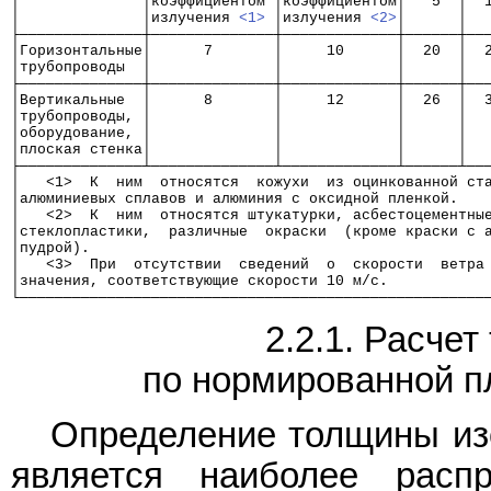
│              │коэффициентом │коэффициентом│   5  │  
│              │излучения 
<1>
 │излучения 
<2>
│      │  
├──────────────┼──────────────┼─────────────┼──────┼──
│Горизонтальные│      7       │     10      │  20  │  
│трубопроводы  │              │             │      │  
├──────────────┼──────────────┼─────────────┼──────┼──
│Вертикальные  │      8       │     12      │  26  │  
│трубопроводы, │              │             │      │  
│оборудование, │              │             │      │  
│плоская стенка│              │             │      │  
├──────────────┴──────────────┴─────────────┴──────┴──
│   <1>  К  ним  относятся  кожухи  из оцинкованной ст
│алюминиевых сплавов и алюминия с оксидной пленкой.   
│   <2>  К  ним  относятся штукатурки, асбестоцементны
│стеклопластики,  различные  окраски  (кроме краски с 
│пудрой).                                             
│   <3>  При  отсутствии  сведений  о  скорости  ветра
│значения, соответствующие скорости 10 м/с.           
└─────────────────────────────────────────────────────
2.2.1. Расче
по нормированной п
Определение толщины изо
является наиболее расп