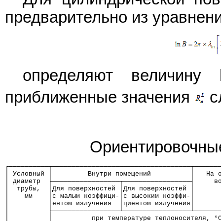
предварительно из уравнен
определяют величин
приближенные значения
с
Ориентировочны
┌──────────┬───────────────────────────────────┬──────
│ Условный │         Внутри помещений          │   На 
│ диаметр  ├─────────────────┬─────────────────┤     в
│  трубы,  │Для поверхностей │Для поверхностей │      
│    мм    │с малым коэффици-│с высоким коэффи-│      
│          │ентом излучения  │циентом излучения│      
│          ├─────────────────┴─────────────────┴──────
│          │          при температуре теплоносителя, °