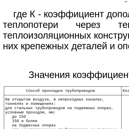
где К - коэффициент доп
теплопотери через те
теплоизоляционных констру
них крепежных деталей и опо
Значения коэффициент
┌──────────────────────────────────────────────────┬──
│         Способ прокладки трубопроводов           │Ко
├──────────────────────────────────────────────────┼──
│На открытом воздухе, в непроходных каналах,       │  
│тоннелях и помещениях:                            │  
│для стальных трубопроводов на подвижных опорах,   │  
│условным проходом, мм:                            │  
│   до 150                                         │  
│   150 и более                                    │  
│   на подвесных опорах                            │  