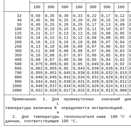
│          ├─────┬─────┬─────┬─────┬─────┬─────┬─────┬
│          │ 100 │ 300 │ 500 │ 100 │ 300 │ 500 │ 100 │
├──────────┼─────┼─────┼─────┼─────┼─────┼─────┼─────┼
│     32   │0,50 │0,35 │0,30 │0,33 │0,22 │0,17 │0,12 │
│     40   │0,45 │0,30 │0,25 │0,29 │0,20 │0,15 │0,10 │
│     50   │0,40 │0,25 │0,20 │0,25 │0,17 │0,13 │0,09 │
│    100   │0,25 │0,19 │0,15 │0,15 │0,11 │0,10 │0,07 │
│    125   │0,21 │0,17 │0,13 │0,13 │0,10 │0,09 │0,05 │
│    150   │0,18 │0,15 │0,11 │0,12 │0,09 │0,08 │0,05 │
│    200   │0,16 │0,13 │0,10 │0,10 │0,08 │0,07 │0,04 │
│    250   │0,13 │0,10 │0,09 │0,09 │0,07 │0,06 │0,03 │
│    300   │0,11 │0,09 │0,08 │0,08 │0,07 │0,06 │0,03 │
│    350   │0,10 │0,08 │0,07 │0,07 │0,06 │0,05 │0,03 │
│    400   │0,09 │0,07 │0,06 │0,06 │0,05 │0,04 │0,02 │
│    500   │0,075│0,065│0,06 │0,05 │0,045│0,04 │0,02 │
│    600   │0,062│0,055│0,05 │0,043│0,038│0,035│0,017│
│    700   │0,055│0,051│0,045│0,038│0,035│0,032│0,015│
│    800   │0,048│0,045│0,042│0,034│0,031│0,029│0,013│
│    900   │0,044│0,041│0,038│0,031│0,028│0,026│0,012│
│   1000   │0,040│0,037│0,034│0,028│0,026│0,024│0,011│
│   2000   │0,022│0,020│0,017│0,015│0,014│0,013│0,006│
├──────────┴─────┴─────┴─────┴─────┴─────┴─────┴─────┴
│   Примечания.  1.  Для  промежуточных   значений  ди
│                      L                              
│температуры величина R  определяется интерполяцией.  
│                      н                              
│   2.  Для  температуры  теплоносителя ниже  100 °С  
│данные, соответствующие 100 °С.                      
└─────────────────────────────────────────────────────