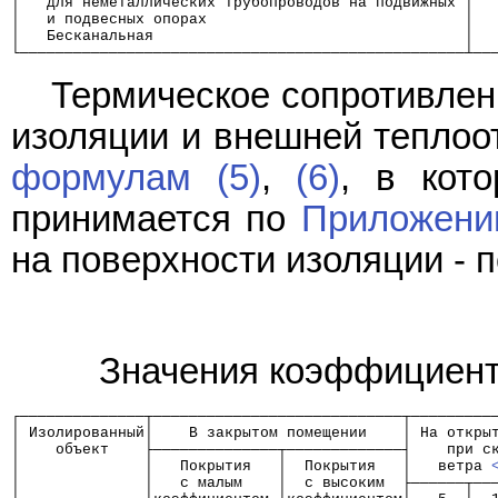
│   для неметаллических трубопроводов на подвижных │  
│   и подвесных опорах                             │  
│   Бесканальная                                   │  
└──────────────────────────────────────────────────┴──
Термическое сопротивлен
изоляции и внешней теплоо
формулам (5)
,
(6)
, в кот
принимается по
Приложени
на поверхности изоляции - п
Значения коэффициент
┌──────────────┬────────────────────────────┬─────────
│ Изолированный│    В закрытом помещении    │ На откры
│    объект    ├──────────────┬─────────────┤    при с
│              │   Покрытия   │  Покрытия   │   ветра 
│              │   с малым    │  с высоким  ├──────┬──