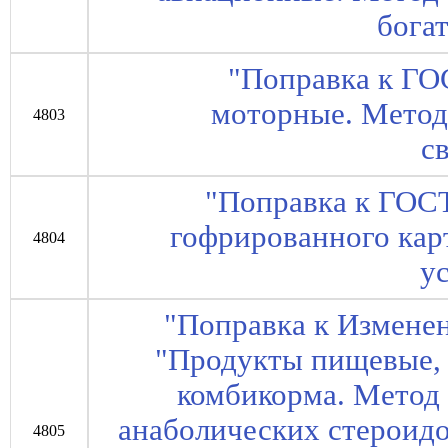
бога
"Поправка к ГО
моторные. Мето
4803
с
"Поправка к ГОС
гофрированного кар
4804
у
"Поправка к Измене
"Продукты пищевые, 
комбикорма. Метод
анаболических стероидо
4805