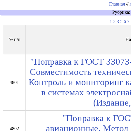
Главная
//
Рубрика:
1
2
3
5
6
7
№ п/п
На
"Поправка к ГОСТ 33073-
Совместимость техническ
Контроль и мониторинг к
4801
в системах электросн
(Издание,
"Поправка к ГОС
авиационные. Метод 
4802