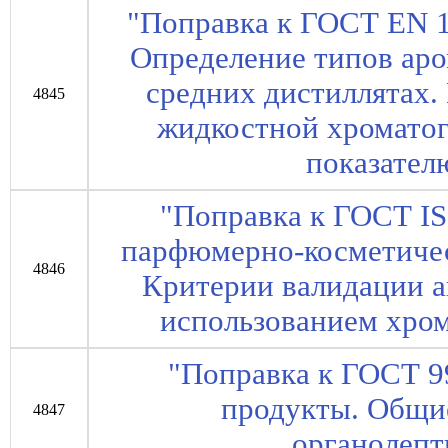
"Поправка к ГОСТ EN 
Определение типов аро
средних дистиллятах
4845
жидкостной хромато
показател
"Поправка к ГОСТ I
парфюмерно-косметичес
4846
Критерии валидации а
использованием хро
"Поправка к ГОСТ 9
продукты. Общи
4847
органолепт