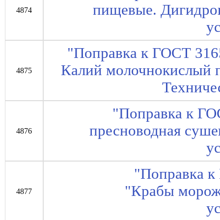
пищевые. Дигидро
4874
у
"Поправка к ГОСТ 316
Калий молочнокислый п
4875
Техниче
"Поправка к ГО
пресноводная суше
4876
у
"Поправка к
"Крабы морож
4877
у