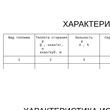
ХАРАКТЕРИ
┌───────────────┬────────────────┬───────────────┬────
│  Вид топлива  │Теплота сгорания│   Зольность   │  Се
│               │   р            │      р        │    
│               │  Q , ккал/кг,  │     А , %     │    
│               │   н            │               │    
│               │  ккал/куб. м   │               │    
├───────────────┼────────────────┼───────────────┼────
│       1       │       2        │       3       │    
├───────────────┼────────────────┼───────────────┼────
│               │                │               │    