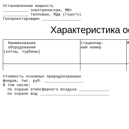
Установленная мощность
___________ электрическая, МВт
___________ тепловая, МДж (Гкал/ч)
Генпроектировщик _________________
Характеристика о
  Наименование   
Стационар-
  оборудования   
ный номер 
(котлы, турбины) 
Стоимость основных природоохранных
фондов, тыс. руб. _________________
В том числе:
  по охране атмосферного воздуха _____________
  по охране вод ______________________________