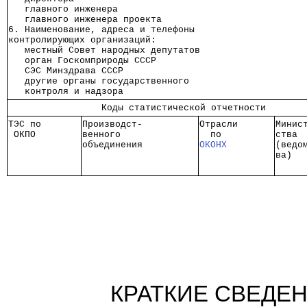
   главного инженера                      
   главного инженера проекта              
6. Наименование, адреса и телефоны        
контролирующих организаций:               
   местный Совет народных депутатов       
   орган Госкомприроды СССР               
   СЭС Минздрава СССР                     
   другие органы государственного         
   контроля и надзора                     
                 Коды статистической отчетности       
ТЭС по
Производст-
Отрасли
Минис
 ОКПО 
венного    
  по   
ства 
объединения
ОКОНХ
(ведо
ва)  
КРАТКИЕ СВЕДЕ