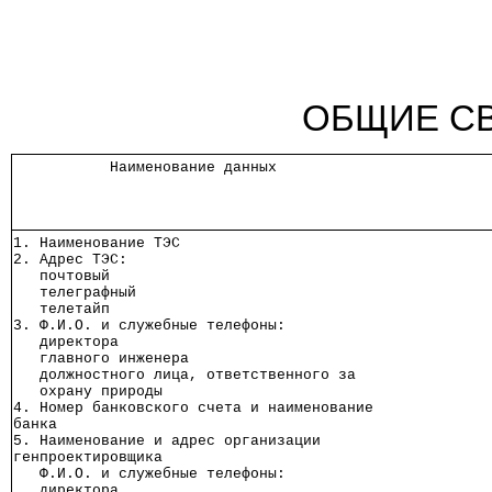
ОБЩИЕ СВ
           Наименование данных            
1. Наименование ТЭС                       
2. Адрес ТЭС:                             
   почтовый                               
   телеграфный                            
   телетайп                               
3. Ф.И.О. и служебные телефоны:           
   директора                              
   главного инженера                      
   должностного лица, ответственного за   
   охрану природы                         
4. Номер банковского счета и наименование 
банка                                     
5. Наименование и адрес организации       
генпроектировщика                         
   Ф.И.О. и служебные телефоны:           
   директора                              