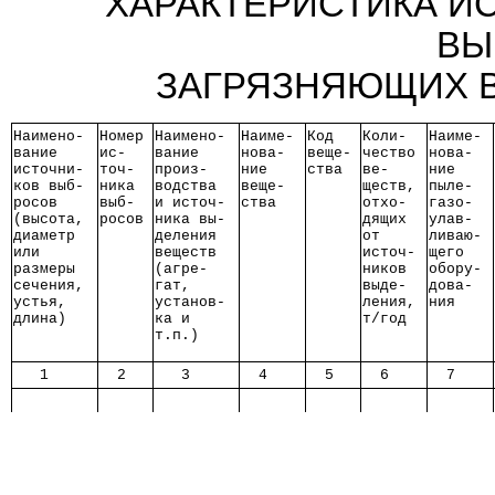
ХАРАКТЕРИСТИКА И
ВЫ
ЗАГРЯЗНЯЮЩИХ В
Наимено-
Номер
Наимено-
Наиме-
Код  
Коли- 
Наиме-
вание   
ис-  
вание   
нова- 
веще-
чество
нова- 
источни-
точ- 
произ-  
ние   
ства 
ве-   
ние   
ков выб-
ника 
водства 
веще- 
ществ,
пыле- 
росов   
выб- 
и источ-
ства  
отхо- 
газо- 
(высота,
росов
ника вы-
дящих 
улав- 
диаметр 
деления 
от    
ливаю-
или     
веществ 
источ-
щего  
размеры 
(агре-  
ников 
обору-
сечения,
гат,    
выде- 
дова- 
устья,  
установ-
ления,
ния   
длина)  
ка и    
т/год 
т.п.)   
   1    
  2  
   3    
  4   
  5  
  6   
  7   