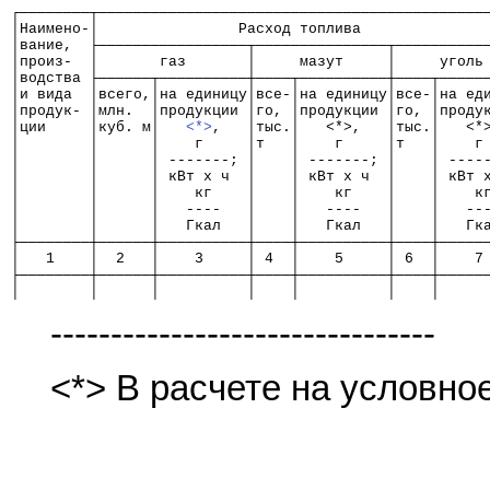
┌────────┬────────────────────────────────────────────
│Наимено-│                Расход топлива              
│вание,  ├─────────────────┬───────────────┬──────────
│произ-  │       газ       │     мазут     │     уголь
│водства ├──────┬──────────┼────┬──────────┼────┬─────
│и вида  │всего,│на единицу│все-│на единицу│все-│на ед
│продук- │млн.  │продукции │го, │продукции │го, │проду
│ции     │куб. м│   
<*>
,   │тыс.│   <*>,   │тыс.│   <*
│        │      │    г     │т   │    г     │т   │    г
│        │      │ -------; │    │ -------; │    │ ----
│        │      │ кВт х ч  │    │ кВт х ч  │    │ кВт 
│        │      │    кг    │    │    кг    │    │    к
│        │      │   ----   │    │   ----   │    │   --
│        │      │   Гкал   │    │   Гкал   │    │   Гк
├────────┼──────┼──────────┼────┼──────────┼────┼─────
│   1    │  2   │    3     │ 4  │    5     │ 6  │    7
├────────┼──────┼──────────┼────┼──────────┼────┼─────
│        │      │          │    │          │    │     
--------------------------------
<*> В расчете на условно