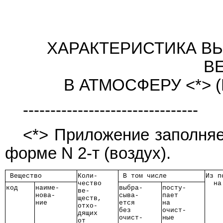
ХАРАКТЕРИСТИКА В
В
В АТМОСФЕРУ <*> (
--------------------------------
<*> Приложение заполняе
форме N 2-т (воздух).
 Вещество 
Коли- 
 В том числе 
Из п
чество
  на
код
наиме-
выбра-
посту-
ве-   
нова- 
сыва- 
пает  
ществ,
ние   
ется  
на    
отхо- 
без   
очист-
дящих 
очист-
ные   
от    