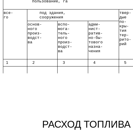
            пользование, га          
все-
     под здания,    
твер-
го  
     сооружения     
дые  
по-  
основ-
вспо- 
адми- 
кры- 
ного  
мога- 
нист- 
тия  
произ-
тель- 
ратив-
тер- 
водст-
ного  
но-бы-
рито-
ва    
произ-
тового
рий  
водст-
назна-
ва    
чения 
 1  
  2   
  3   
  4   
  5  
РАСХОД ТОПЛИВА