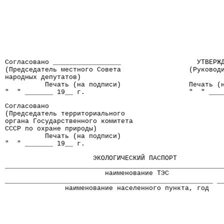
Согласовано _________________                   УТВЕРЖ
(Председатель местного Совета                 (Руковод
народных депутатов)
          Печать (на подписи)                 Печать (
"  " _______ 19__ г.                          "  " ___
Согласовано
(Председатель территориального
органа Государственного комитета
СССР по охране природы)
          Печать (на подписи)
"  " _______ 19__ г.
                      ЭКОЛОГИЧЕСКИЙ ПАСПОРТ
______________________________________________________
                         наименование ТЭС
____________________________________________________ _
               наименование населенного пункта, год