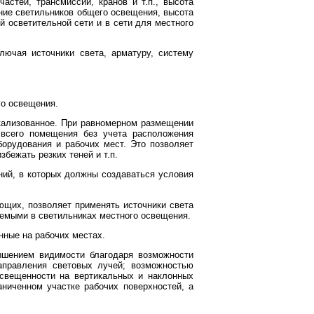
астей, трансмиссий, кранов и т.п., высота
ние светильников общего освещения, высота
й осветительной сети и в сети для местного
лючая источники света, арматуру, систему
го освещения.
кализованное. При равномерном размещении
 всего помещения без учета расположения
орудования и рабочих мест. Это позволяет
бежать резких теней и т.п.
ий, в которых должны создаваться условия
ющих, позволяет применять источники света
емыми в светильниках местного освещения.
нные на рабочих местах.
шением видимости благодаря возможности
аправления световых лучей; возможностью
освещенности на вертикальных и наклонных
аниченном участке рабочих поверхностей, а