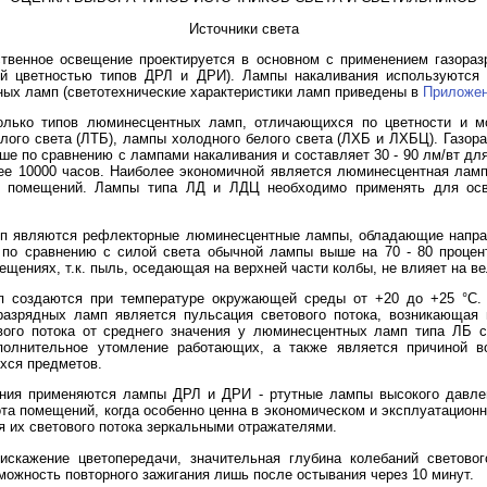
Источники света
твенное освещение проектируется в основном с применением газораз
ой цветностью типов ДРЛ и ДРИ). Лампы накаливания используются 
ных ламп (светотехнические характеристики ламп приведены в
Приложен
лько типов люминесцентных ламп, отличающихся по цветности и м
елого света (ЛТБ), лампы холодного белого света (ЛХБ и ЛХБЦ). Газор
выше по сравнению с лампами накаливания и составляет 30 - 90 лм/вт д
е 10000 часов. Наиболее экономичной является люминесцентная ламп
х помещений. Лампы типа ЛД и ЛДЦ необходимо применять для осв
п являются рефлекторные люминесцентные лампы, обладающие направ
а по сравнению с силой света обычной лампы выше на 70 - 80 проце
щениях, т.к. пыль, оседающая на верхней части колбы, не влияет на ве
 создаются при температуре окружающей среды от +20 до +25 °C. 
азрядных ламп является пульсация светового потока, возникающая 
ого потока от среднего значения у люминесцентных ламп типа ЛБ со
полнительное утомление работающих, а также является причиной во
хся предметов.
ения применяются лампы ДРЛ и ДРИ - ртутные лампы высокого давлен
ота помещений, когда особенно ценна в экономическом и эксплуатацио
я их светового потока зеркальными отражателями.
скажение цветопередачи, значительная глубина колебаний световог
зможность повторного зажигания лишь после остывания через 10 минут.