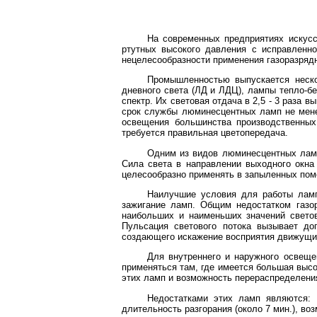
На современных предприятиях искусс
ртутных высокого давления с исправленн
нецелесообразности применения газоразряд
Промышленностью выпускается неско
дневного света (ЛД и ЛДЦ), лампы тепло-б
спектр. Их световая отдача в 2,5 - 3 раза 
срок службы люминесцентных ламп не мене
освещения большинства производственны
требуется правильная цветопередача.
Одним из видов люминесцентных лам
Сила света в направлении выходного окн
целесообразно применять в запыленных поме
Наилучшие условия для работы ламп
зажигание ламп. Общим недостатком газор
наибольших и наименьших значений светов
Пульсация светового потока вызывает до
создающего искажение восприятия движущи
Для внутреннего и наружного освещ
применяться там, где имеется большая выс
этих ламп и возможность перераспределени
Недостатками этих ламп являются: и
длительность разгорания (около 7 мин.), во