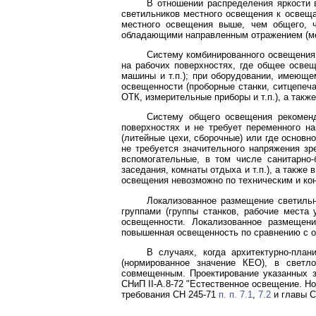
В отношении распределения яркости 
светильников местного освещения к освеща
местного освещения выше, чем общего, ч
обладающими направленным отражением (мета
Систему комбинированного освещения р
на рабочих поверхностях, где общее освещ
машины и т.п.); при оборудовании, имеюще
освещенности (проборные станки, ситцепеч
ОТК, измерительные приборы и т.п.), а так
Систему общего освещения рекоменд
поверхностях и не требует переменного н
(литейные цехи, сборочные) или где основн
не требуется значительного напряжения зр
вспомогательные, в том числе санитарно-
заседания, комнаты отдыха и т.п.), а также
освещения невозможно по техническим и ко
Локализованное размещение светильн
группами (группы станков, рабочие места
освещенности. Локализованное размещени
повышенная освещенность по сравнению с о
В случаях, когда архитектурно-пла
(нормированное значение КЕО), в светл
совмещенным. Проектирование указанных з
СНиП II-А.8-72 "Естественное освещение. Н
требования СН 245-71
п. п. 7.1
,
7.2
и главы СН