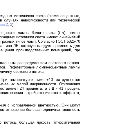
рядных источников света (люминесцентных,
в случаях невозможности или технической
ии 2
,
3
).
ощности: лампы белого света (ЛБ), лампы
азрядные источники света имеют линейчатый
ля разных типов ламп. Согласно ГОСТ 6825-70
а типа ЛБ, которую следует применять для
ещения производственных помещений, где
ленным распределением светового потока.
нтов. Рефлекторные люминесцентные лампы
личину светового потока.
При температурах ниже +10° затрудняется
из-за их малой инерционности. Отклонения
ставляет 24 процента, а ЛД - 41 процент.
зникновения стробоскопического эффекта,
ия с исправленной цветностью. Они могут
нном отношении большая единичная мощность
о потока, большая яркость, относительная