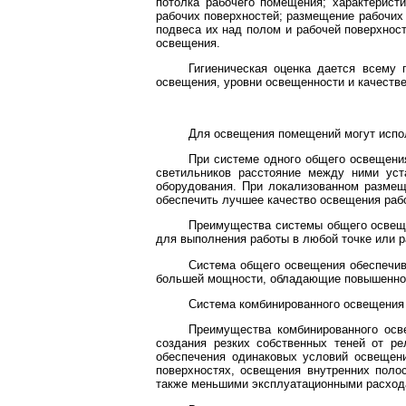
потолка рабочего помещения; характеристи
рабочих поверхностей; размещение рабочих
подвеса их над полом и рабочей поверхност
освещения.
Гигиеническая оценка дается всему 
освещения, уровни освещенности и качеств
Для освещения помещений могут испол
При системе одного общего освещени
светильников расстояние между ними уст
оборудования. При локализованном размещ
обеспечить лучшее качество освещения рабоч
Преимущества системы общего освеще
для выполнения работы в любой точке или 
Система общего освещения обеспечива
большей мощности, обладающие повышенной
Система комбинированного освещения 
Преимущества комбинированного ос
создания резких собственных теней от р
обеспечения одинаковых условий освещени
поверхностях, освещения внутренних полос
также меньшими эксплуатационными расход