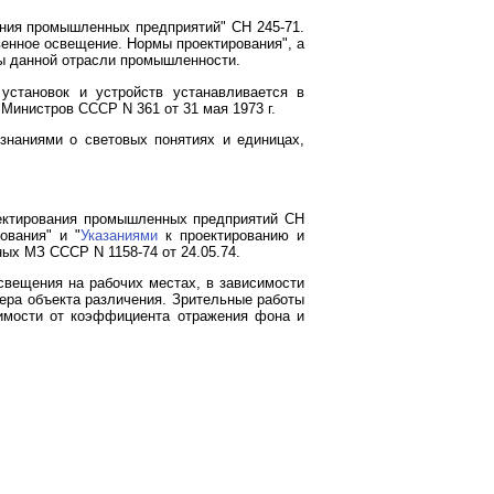
ния промышленных предприятий" СН 245-71.
венное освещение. Нормы проектирования", а
ты данной отрасли промышленности.
установок и устройств устанавливается в
инистров СССР N 361 от 31 мая 1973 г.
знаниями о световых понятиях и единицах,
ктирования промышленных предприятий СН
ования" и "
Указаниями
к проектированию и
ых МЗ СССР N 1158-74 от 24.05.74.
свещения на рабочих местах, в зависимости
ера объекта различения. Зрительные работы
симости от коэффициента отражения фона и