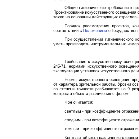
Общие гигиенические требования к 
Проектирование искусственного освещения о
также на основании действующих отраслевы
Порядок рассмотрения проектов, ко
соответствии с
Положением
о Государственн
При осуществлении гигиенического к
уметь производить инструментальные измер
Требования к искусственному освещ
245-71, нормами искусственного освещения
эксплуатации установок искусственного уль
Нормы искусственного освещения пре
от характера зрительной работы. Уровни о
по степени точности разбиваются на 9 ра
контраста объекта различения с фоном.
Фон считается:
светлым - при коэффициенте отражени
средним - при коэффициенте отражения
темным - при коэффициенте отражения
Контраст объекта различения с фоном 