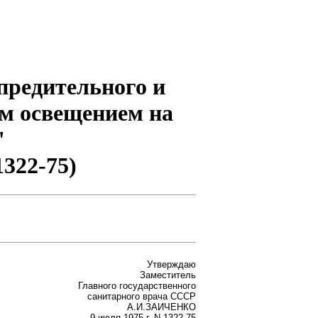
предительного и
ым освещением на
"
322-75)
Утверждаю
Заместитель
Главного государственного
санитарного врача СССР
А.И.ЗАИЧЕНКО
9 июля 1975 г. N 1322-75