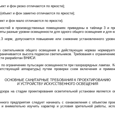
ъект и фон резко отличаются по яркости);
5 (объект и фон заметно отличаются по яркости);
ъект и фон мало отличаются по яркости).
остей в производственных помещениях приведены в таблице 3 и прил
яты разные уровни освещенности для одного общего освещения и для к
 2.3 норм, допускается повышение или снижение установленного уров
я светильников общего освещения в действующих нормах нормируетс
раничивается высота подвески светильников. Требования к ограничению 
сти разработан ВНИСИ.
 по ограничению пульсации освещенности при газоразрядных лампах. К
ветствующей аппаратуры) путем проверки схем включения и примен
ОСНОВНЫЕ САНИТАРНЫЕ ТРЕБОВАНИЯ К ПРОЕКТИРОВАНИЮ
И УСТРОЙСТВУ ИСКУССТВЕННОГО ОСВЕЩЕНИЯ
дзора на стадии проектирования осветительной установки является о
ного предприятия следует начинать с ознакомления с объектом прое
и внимательно изучить характер и условия зрительной работы, исп