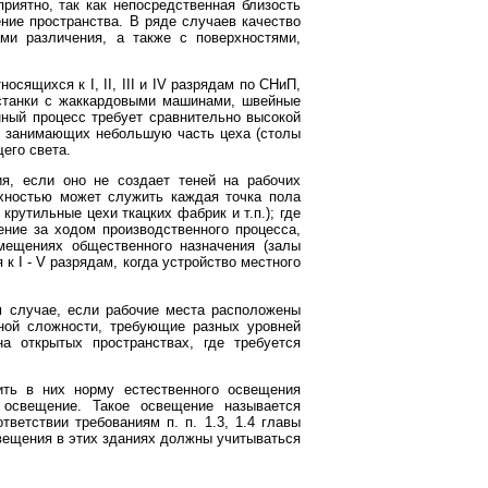
иятно, так как непосредственная близость
ние пространства. В ряде случаев качество
ми различения, а также с поверхностями,
ящихся к I, II, III и IV разрядам по СНиП,
е станки с жаккардовыми машинами, швейные
нный процесс требует сравнительно высокой
х, занимающих небольшую часть цеха (столы
его света.
я, если оно не создает теней на рабочих
рхностью может служить каждая точка пола
рутильные цехи ткацких фабрик и т.п.); где
ение за ходом производственного процесса,
омещениях общественного назначения (залы
к I - V разрядам, когда устройство местного
м случае, если рабочие места расположены
чной сложности, требующие разных уровней
а открытых пространствах, где требуется
ить в них норму естественного освещения
 освещение. Такое освещение называется
етствии требованиям п. п. 1.3, 1.4 главы
свещения в этих зданиях должны учитываться