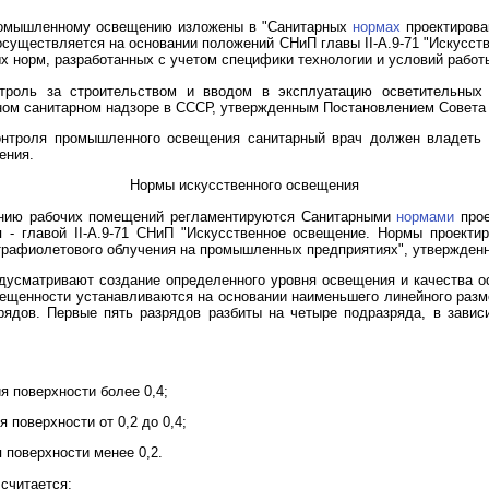
промышленному освещению изложены в "Санитарных
нормах
проектирова
существляется на основании положений СНиП главы II-А.9-71 "Искусст
х норм, разработанных с учетом специфики технологии и условий рабо
нтроль за строительством и вводом в эксплуатацию осветительных 
ом санитарном надзоре в СССР, утвержденным Постановлением Совета М
онтроля промышленного освещения санитарный врач должен владеть 
ения.
Нормы искусственного освещения
ению рабочих помещений регламентируются Санитарными
нормами
прое
 - главой II-А.9-71 СНиП "Искусственное освещение. Нормы проектир
трафиолетового облучения на промышленных предприятиях", утвержденн
дусматривают создание определенного уровня освещения и качества о
свещенности устанавливаются на основании наименьшего линейного разм
зрядов. Первые пять разрядов разбиты на четыре подразряда, в зави
я поверхности более 0,4;
 поверхности от 0,2 до 0,4;
 поверхности менее 0,2.
считается: