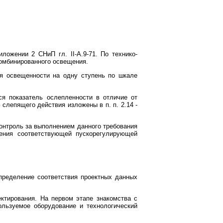
ожении 2 СНиП гл. II-А.9-71. По технико-
омбинированного освещения.
ня освещенности на одну ступень по шкале
я показатель ослепленности в отличие от
слепящего действия изложены в п. п. 2.14 -
онтроль за выполнением данного требования
ения соответствующей пускорегулирующей
пределение соответствия проектных данных
ктирования. На первом этапе знакомства с
ользуемое оборудование и технологический