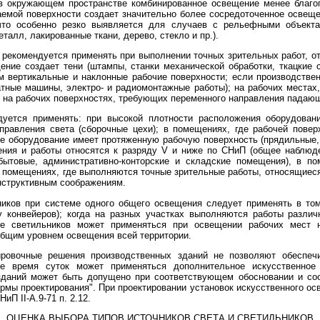
в окружающем пространстве комбинированное освещение менее благопр
емой поверхности создает значительно более сосредоточенное освеще
то особенно резко выявляется для случаев с рельефными объекта
лл, лакированные ткани, дерево, стекло и пр.).
екомендуется применять при выполнении точных зрительных работ, относ
ение создает тени (штампы, станки механической обработки, ткацки
м вертикальные и наклонные рабочие поверхности; если производстве
атные машины, электро- и радиомонтажные работы); на рабочих места
же на рабочих поверхностях, требующих переменного направления падающ
уется применять: при высокой плотности расположения оборудовани
аправления света (сборочные цехи); в помещениях, где рабочей пове
ое оборудование имеет протяженную рабочую поверхность (прядильные, к
ения и работы относятся к разряду V и ниже по СНиП (общее наблюд
бытовые, административно-конторские и складские помещения), в п
 в помещениях, где выполняются точные зрительные работы, относящиеся 
нструктивным соображениям.
иков при системе одного общего освещения следует применять в то
 у конвейеров); когда на разных участках выполняются работы разли
е светильников может применяться при освещении рабочих мест н
бщим уровнем освещения всей территории.
нировочные решения производственных зданий не позволяют обеспеч
ое время суток может применяться дополнительное искусственное
даний может быть допущено при соответствующем обосновании и соотв
ормы проектирования". При проектировании установок искусственного о
иП II-А.9-71 п. 2.12.
ОЦЕНКА ВЫБОРА ТИПОВ ИСТОЧНИКОВ СВЕТА И СВЕТИЛЬНИКОВ