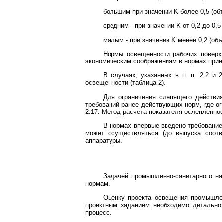
большим при значении K более 0,5 (об
средним - при значении K от 0,2 до 0,
малым - при значении K менее 0,2 (об
Нормы освещенности рабочих поверхн
экономическим соображениям в нормах прин
В случаях, указанных в п. п. 2.2 и
освещенности (таблица 2).
Для ограничения слепящего действи
требований ранее действующих норм, где ог
2.17. Метод расчета показателя ослепленно
В нормах впервые введено требование
может осуществляться (до выпуска соот
аппаратуры.
Задачей промышленно-санитарного на
нормам.
Оценку проекта освещения промышлен
проектным заданием необходимо детально 
процесс.