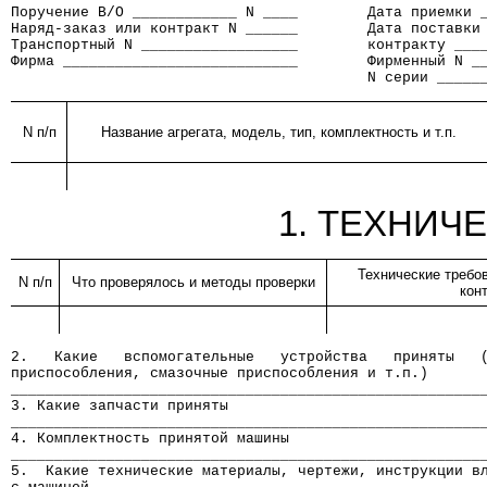
Поручение В/О ____________ N ____        Дата приемки 
Наряд-заказ или контракт N ______        Дата поставки
Транспортный N __________________        контракту ___
Фирма ___________________________        Фирменный N _
                                         N серии _____
N п/п
Название агрегата, модель, тип, комплектность и т.п.
1. ТЕХНИЧ
Технические требов
N п/п
Что проверялось и методы проверки
кон
2.   Какие   вспомогательные   устройства   приняты   
приспособления, смазочные приспособления и т.п.)
______________________________________________________
3. Какие запчасти приняты
______________________________________________________
4. Комплектность принятой машины
______________________________________________________
5.  Какие технические материалы, чертежи, инструкции в