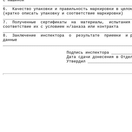
с машиной
______________________________________________________
6.  Качество упаковки и правильность маркировки в цело
(кратко описать упаковку и соответствие маркировки)
______________________________________________________
7.  Полученные  сертификаты  на  материалы,  испытания
соответствие их с условием н/заказа или контракта
______________________________________________________
8.  Заключение  инспектора  о  результате  приемки  и 
данные
______________________________________________________
                           Подпись инспектора ________
                           Дата сдачи донесения в Отде
                           Утвердил __________________