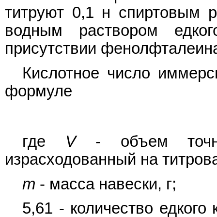
титруют 0,1 н спиртовым р
водным раствором едк
присутствии фенолфталеина
Кислотное число иммерс
формуле
где
V
- объем точно
израсходованный на титрова
m
- масса навески, г;
5,61 - количество едкого