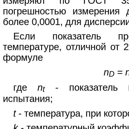
измеряют по ГОСТ 35
погрешностью измерения 
более 0,0001, для дисперсии
Если показатель пр
температуре, отличной от 2
формуле
n
=
D
где
n
- показатель п
t
испытания;
t
- температура, при кото
k
- температурный коэффи