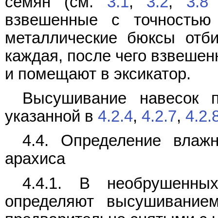
семян (см.
3.1
,
3.2
,
3.8
взвешенные с точностью 
металлические бюксы отби
каждая, после чего взвеше
и помещают в эксикатор.
Высушивание навесок п
указанной в
4.2.4
,
4.2.7
,
4.2.
4.4. Определение влаж
арахиса
4.4.1. В необрушенны
определяют высушивание