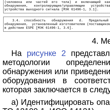
│(человека  или  частей  его  тела)  и  включающий  ка
│обнаружения,   контролирующие/управляющие   устройств
│устройства выходного сигнала [МЭК 61496-1, 3.1].     
└─────────────────────────────────────────────────────
┌─────────────────────────────────────────────────────
│    3.4.  способность   обнаружения   d.   Предельный
│обнаружения,  установленный изготовителем (поставщико
│в действие ESPE [МЭК 61496-1, 3.6].                  
└─────────────────────────────────────────────────────
4. М
На
рисунке 2
представл
методологии определе
обнаружения или приведени
оборудования в соответс
которая заключается в сле
а) Идентифицировать опа