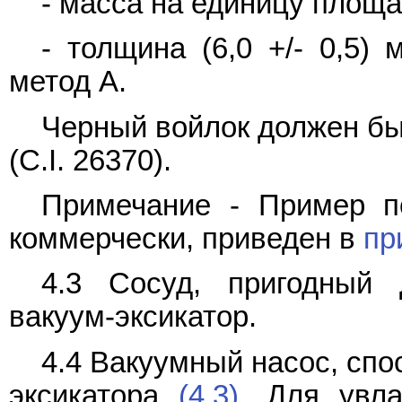
- масса на единицу площад
- толщина (6,0 +/- 0,5)
метод A.
Черный войлок должен бы
(C.I. 26370).
Примечание - Пример по
коммерчески, приведен в
пр
4.3 Сосуд, пригодный 
вакуум-эксикатор.
4.4 Вакуумный насос, сп
эксикатора
(4.3)
. Для увл