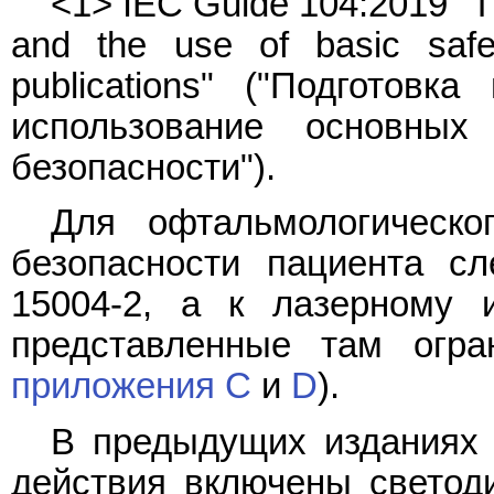
<1> IEC Guide 104:2019 "Th
and the use of basic safet
publications" ("Подготовк
использование основны
безопасности").
Для офтальмологическо
безопасности пациента с
15004-2, а к лазерному 
представленные там огра
приложения C
и
D
).
В предыдущих изданиях 
действия включены светод