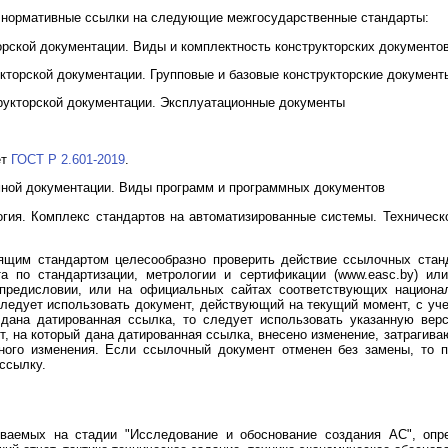
 нормативные ссылки на следующие межгосударственные стандарты:
рской документации. Виды и комплектность конструкторских документо
кторской документации. Групповые и базовые конструкторские документ
рукторской документации. Эксплуатационные документы
ет
ГОСТ Р 2.601-2019
.
ной документации. Виды программ и программных документов
ия. Комплекс стандартов на автоматизированные системы. Техническо
оящим стандартом целесообразно проверить действие ссылочных стан
та по стандартизации, метрологии и сертификации (www.easc.by) ил
 предисловии, или на официальных сайтах соответствующих национал
следует использовать документ, действующий на текущий момент, с уче
дана датированная ссылка, то следует использовать указанную вер
, на который дана датированная ссылка, внесено изменение, затрагива
ного изменения. Если ссылочный документ отменен без замены, то п
ссылку.
ываемых на стадии "Исследование и обоснование создания АС", опр