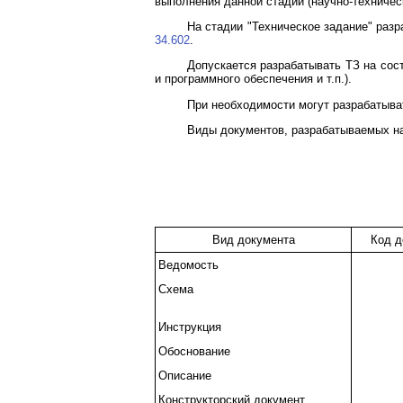
выполнения данной стадии (научно-техническ
На стадии "Техническое задание" раз
34.602
.
Допускается разрабатывать ТЗ на сос
и программного обеспечения и т.п.).
При необходимости могут разрабатыва
Виды документов, разрабатываемых на 
Вид документа
Код д
Ведомость
Схема
Инструкция
Обоснование
Описание
Конструкторский документ