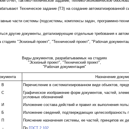
ий отчет, тактико-техническое задание, технико-экономическое обоснова
рабатывают Техническое задание (ТЗ) на создание автоматизированной 
тавные части системы (подсистемы, комплексы задач, программно-техни
ться другие документы, детализирующие отдельные требования к автом
стадиях "Эскизный проект", "Технический проект", "Рабочая документа
Виды документов, разрабатываемых на стадиях
"Эскизный проект", "Технический проект",
"Рабочая документация"
окумента
Назначение докум
В
Перечисление в систематизированном виде объектов, предм
С
Графическое изображение форм документов, частей, элеме
условных обозначений
И
Изложение состава действий и правил их выполнения поль
Б
Изложение сведений, подтверждающих целесообразность 
П
Пояснение назначения системы, ее частей, принципов их д
-
По
ГОСТ 2.102