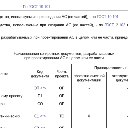
-
По
ГОСТ 19.101
тва, используемые при создании АС (ее частей), - по
ГОСТ 19.101
.
дства, используемые при создании АС (ее частей), - по
ГОСТ 2.102
 разрабатываемых при проектировании АС в целом или ее части, приве
Наименования конкретных документов, разрабатываемых
при проектировании АС в целом или ее части
Принадлежность к
Код
Часть
мента
проектно-сметной
эксплуат
документа
проекта
документации
докуме
ЭП
<*>
ОР
-
ному проекту
П1
ОР
-
уры
СО
ОР
-
технических
С1
<*>
ТО
Х