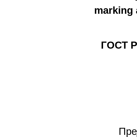
marking 
ГОСТ Р
Пре