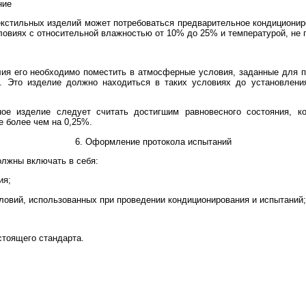
ние
кстильных изделий может потребоваться предварительное кондиционир
виях с относительной влажностью от 10% до 25% и температурой, не 
ия его необходимо поместить в атмосферные условия, заданные для п
е. Это изделие должно находиться в таких условиях до установлени
ное изделие следует считать достигшим равновесного состояния, к
е более чем на 0,25%.
6. Оформление протокола испытаний
лжны включать в себя:
ия;
ловий, использованных при проведении кондиционирования и испытаний;
стоящего стандарта.