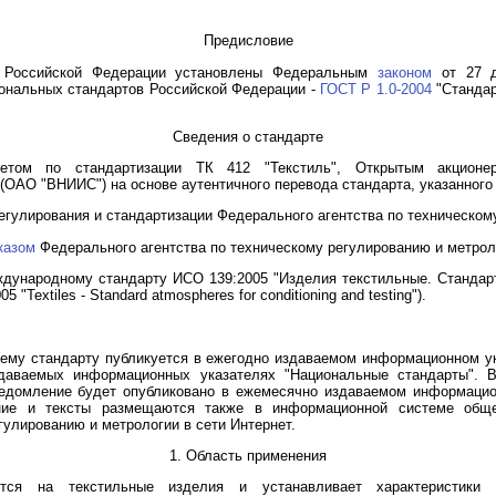
Предисловие
в Российской Федерации установлены Федеральным
законом
от 27 д
иональных стандартов Российской Федерации -
ГОСТ Р 1.0-2004
"Стандар
Сведения о стандарте
тетом по стандартизации ТК 412 "Текстиль", Открытым акционе
(ОАО "ВНИИС") на основе аутентичного перевода стандарта, указанного
егулирования и стандартизации Федерального агентства по техническом
казом
Федерального агентства по техническому регулированию и метролог
ждународному стандарту ИСО 139:2005 "Изделия текстильные. Станда
"Textiles - Standard atmospheres for conditioning and testing").
ему стандарту публикуется в ежегодно издаваемом информационном ук
даваемых информационных указателях "Национальные стандарты". 
едомление будет опубликовано в ежемесячно издаваемом информацио
ние и тексты размещаются также в информационной системе обще
гулированию и метрологии в сети Интернет.
1. Область применения
ется на текстильные изделия и устанавливает характеристики