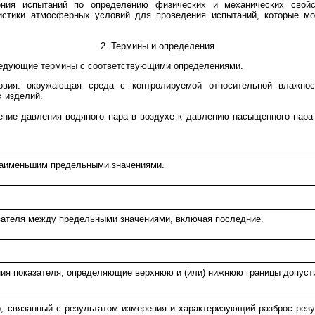
ения испытаний по определению физических и механических свойс
ристики атмосферных условий для проведения испытаний, которые мо
2. Термины и определения
ледующие термины с соответствующими определениями.
овия: окружающая среда с контролируемой относительной влажнос
х изделий.
ение давления водяного пара в воздухе к давлению насыщенного пара
наименьшим предельными значениями.
зателя между предельными значениями, включая последние.
ия показателя, определяющие верхнюю и (или) нижнюю границы допуст
р, связанный с результатом измерения и характеризующий разброс рез