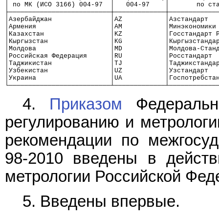
│ по МК (ИСО 3166) 004-97  │   004-97    │       по ст
├──────────────────────────┼─────────────┼────────────
│Азербайджан               │AZ           │Азстандарт  
│Армения                   │AM           │Минэкономики
│Казахстан                 │KZ           │Госстандарт 
│Кыргызстан                │KG           │Кыргызстанда
│Молдова                   │MD           │Молдова-Стан
│Российская Федерация      │RU           │Росстандарт 
│Таджикистан               │TJ           │Таджикстанда
│Узбекистан                │UZ           │Узстандарт  
│Украина                   │UA           │Госпотребста
└──────────────────────────┴─────────────┴────────────
4.
Приказом
Федерально
регулированию и метрологии
рекомендации по межгосуд
98-2010 введены в действ
метрологии Российской Феде
5. Введены впервые.