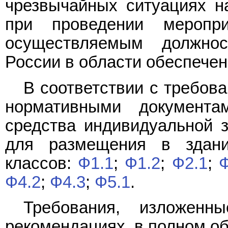
чрезвычайных ситуациях н
при проведении меропри
осуществляемым должн
России в области обеспечен
В соответствии с требов
нормативными документа
средства индивидуальной 
для размещения в здан
классов:
Ф1.1
;
Ф1.2
;
Ф2.1
;
Ф
Ф4.2
;
Ф4.3
;
Ф5.1
.
Требования, изложенн
рекомендациях, в полном о