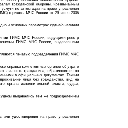
делам гражданской обороны, чрезвычайным
 услуги по аттестации на право управления
МС) (приказы МЧС России от 29 июня 2005
удно и основных параметрах судна/о наличии
ениями ГИМС МЧС России, ведущими реестр
зделениями ГИМС МЧС России, выдававшими
репляются печатью подразделения ГИМС МЧС
же справки компетентных органов об утрате
ет личность гражданина, обратившегося за
женными в официальных документах. Такими
 проживание лица без гражданства, вид на
го органа исполнительной власти, судьи,
 судном выдавались тем же подразделением
а или удостоверения на право управления