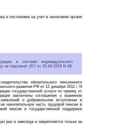
а о постановке на учет в налоговом органе
рацию в системе индивидуального
у не подлежат (
ФЗ
от 01.04.2019 N 48-
видетельства обязательного пенсионного
льного развития РФ от 12 декабря 2011 г. N
ации государственной услуги по приему от
ерации заключены соглашения о взаимном
 заявлений о добровольном вступлении в
на накопительную часть трудовой пенсии в
вой пенсии и государственной поддержке
н раз и навсегда и закрепляется только за