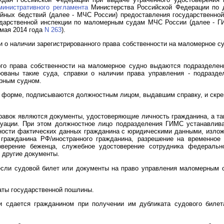
министративного регламента
Министерства Российской Федерации по 
йных бедствий (далее - МЧС России) предоставления государственной
дарственной инспекции по маломерным судам МЧС России (далее - ГИ
7 мая 2014 года
N 263
).
и о наличии зарегистрированного права собственности на маломерное с
ного права собственности на маломерное судно выдаются подраздел
рованы такие суда, справки о наличии права управления - подра
ерным судном.
 форме, подписываются должностным лицом, выдавшим справку, и ск
авок являются документы, удостоверяющие личность гражданина, а так
туации. При этом должностное лицо подразделения ГИМС устанавлива
нности фактических данных гражданина с юридическими данными, изло
 гражданина РФ/иностранного гражданина, разрешение на временное
оверение беженца, служебное удостоверение сотрудника федерально
 другие документы.
 если судовой билет или документы на право управления маломерным
аты государственной пошлины.
и сдается гражданином при получении им дубликата судового билет