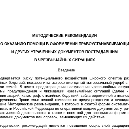
МЕТОДИЧЕСКИЕ РЕКОМЕНДАЦИИ
ПО ОКАЗАНИЮ ПОМОЩИ В ОФОРМЛЕНИИ ПРАВОУСТАНАВЛИВАЮЩИ
И ДРУГИХ УТРАЧЕННЫХ ДОКУМЕНТОВ ПОСТРАДАВШИМ
В ЧРЕЗВЫЧАЙНЫХ СИТУАЦИЯХ
I. Введение
вергается риску потенциального воздействия широкого спектра ра
хийных бедствий, пожаров и катастроф ежегодный материальный ущерб в
чи семей. В целях предотвращения наступления чрезвычайных ситуац
емы предупреждения и ликвидации чрезвычайных ситуаций (далее 
ия аварий, катастроф, стихийных бедствий, заблаговременной и плано
оручением Правительственной комиссии по предупреждению и ликвид
щие Методические рекомендации, в которых в сжатой форме системат
власти Российской Федерации по оперативной выдаче документов, утрач
актической деятельности, а также в понятной для восприятия форме 
овлении документов или справок, заменяющих их действие.
тодических рекомендаций является повышение социальной защищенн