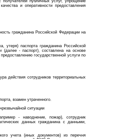
с получателей публичных услуг, упрощение
качества и оперативности предоставления
ность гражданина Российской Федерации на
а, утеря) паспорта гражданина Российской
 (далее - паспорт), составлена на основе
 предоставлению государственной услуги по
дура действия сотрудников территориальных
орта, взамен утраченного.
 чрезвычайной ситуации
пример - наводнение, пожар), сотрудник
актических данных гражданина с данными,
кого учета (иных документов) из перечня