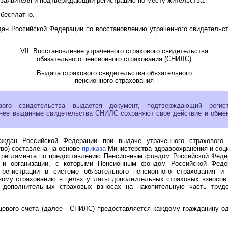
 заявителя и подтверждающий регистрацию по месту жительства.
бесплатно.
ан Российской Федерации по восстановлению утраченного свидетельств
VII. Восстановление утраченного страхового свидетельства
обязательного пенсионного страхования (СНИЛС)
Выдача страхового свидетельства обязательного
пенсионного страхования
вого свидетельства
выдается
документ, подтверждающий регист
анее выданные свидетельства СНИЛС сохраняют свое действие и обмен
аждан Российской Федерации при выдаче утраченного страхового с
тво) составлена на основе
приказа
Министерства здравоохранения и социа
 регламента по предоставлению Пенсионным фондом Российской Федер
й и организации, с которыми Пенсионным фондом Российской Фед
 регистрации в системе обязательного пенсионного страхования и
ному страхованию в целях уплаты дополнительных страховых взносов 
 дополнительных страховых взносах на накопительную часть трудо
евого счета (далее - СНИЛС) предоставляется каждому гражданину оди