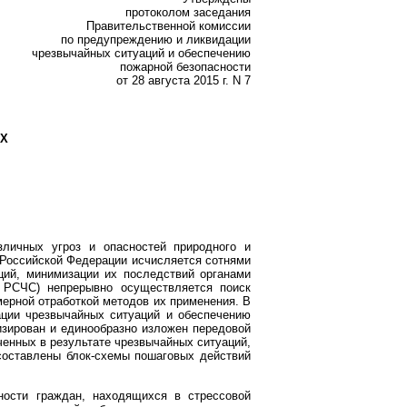
протоколом заседания
Правительственной комиссии
по предупреждению и ликвидации
чрезвычайных ситуаций и обеспечению
пожарной безопасности
от 28 августа 2015 г. N 7
Х
зличных угроз и опасностей природного и
 Российской Федерации исчисляется сотнями
ий, минимизации их последствий органами
- РСЧС) непрерывно осуществляется поиск
мерной отработкой методов их применения. В
ации чрезвычайных ситуаций и обеспечению
изирован и единообразно изложен передовой
енных в результате чрезвычайных ситуаций,
составлены блок-схемы пошаговых действий
ости граждан, находящихся в стрессовой