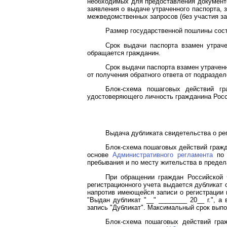
необходимых для предоставления документ
заявления о выдаче утраченного паспорта, 
межведомственных запросов (без участия за
Размер государственной пошлины сост
Срок выдачи паспорта взамен утрач
обращается гражданин.
Срок выдачи паспорта взамен утрачен
от получения обратного ответа от подразд
Блок-схема пошаговых действий гр
удостоверяющего личность гражданина Росс
Выдача дубликата свидетельства о ре
Блок-схема пошаговых действий гражд
основе
Административного регламента
по 
пребывания и по месту жительства в предел
При обращении граждан Российской 
регистрационного учета выдается дубликат 
напротив имеющейся записи о регистрации 
"Выдан дубликат "__" ________ 20__ г.", 
запись "Дубликат". Максимальный срок выпо
Блок-схема пошаговых действий гра