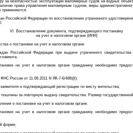
ру за безопасностью эксплуатации маломерных судов на водных объек
 наличие права управления маломерным судном, меры административного
е применяются.
ан Российской Федерации по восстановлению утраченного удостоверен
4
.
VI. Восстановление документа, подтверждающего постановку
на учет в налоговом органе (ИНН)
тва о постановке на учет в налоговом органе.
ждан Российской Федерации при выдаче утраченного свидетельства 
гламента.
тановке на учет в налоговом органе гражданину необходимо предо
 ФНС России от 11.08.2011 N ЯК-7-6/488@);
 заявителя и подтверждающий регистрацию по месту жительства;
й пошлины за повторную выдачу свидетельства. Размер государственной
ения о постановке на учет в налоговом органе.
тановке на учет в налоговом органе гражданину необходимо предо
ой форме;