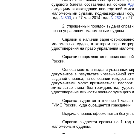
судового билета составлена на основе
Ад
ситуациям и ликвидации последствий стихи
маломерными судами, поднадзорными Госу
года
N 500
, от 27 мая 2014 года
N 262
, от 2
2. Упрощенный порядок выдачи справк
права управления маломерным судном.
Справки о наличии зарегистрирован
маломерных судов, в котором зарегистри
удостоверения на право управления малом
Справки оформляются в произвольной
России.
Основанием для выдачи указанных спр
документов в результате чрезвычайной си
выдачей справки, на основании тождестве
документами могут признаваться: паспорт
жительство лица без гражданства, удост
удостоверение личности военнослужащего и
Справка выдается в течение 1 часа,
ГИМС России, куда обращается гражданин.
Выдача справок оформляется без упл
Справка выдается сроком на 1 год 
маломерным судном.