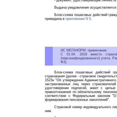
- документ, удостоверяющий личность
Выдача уведомления осуществляется 
Блок-схема пошаговых действий гражд
приведена в
приложении N 5
.
ИС МЕГАНОРМ: примечание.
С 01.04. 2019 вместо страхо
(персонифицированного) учета. Р
ФЗ).
Блок-схема пошаговых действий гр
страхования (далее - страховое свидетельс
1523н "Об утверждении Административного
застрахованных лиц через страхователе
удостоверении подписей, анкет с целью
правоотношения по обязательному пенсион
соответствии с Федеральным законом "О
формирования пенсионных накоплений".
Страховой номер индивидуального лиц
ним.