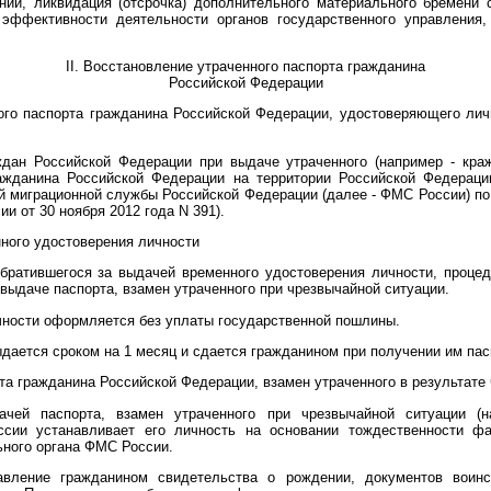
ии, ликвидация (отсрочка) дополнительного материального бремени 
эффективности деятельности органов государственного управления, 
II. Восстановление утраченного паспорта гражданина
Российской Федерации
ого паспорта гражданина Российской Федерации, удостоверяющего лич
дан Российской Федерации при выдаче утраченного (например - краж
жданина Российской Федерации на территории Российской Федерации
 миграционной службы Российской Федерации (далее - ФМС России) по
и от 30 ноября 2012 года N 391).
ного удостоверения личности
обратившегося за выдачей временного удостоверения личности, проце
ыдаче паспорта, взамен утраченного при чрезвычайной ситуации.
чности оформляется без уплаты государственной пошлины.
дается сроком на 1 месяц и сдается гражданином при получении им пасп
та гражданина Российской Федерации, взамен утраченного в результате
чей паспорта, взамен утраченного при чрезвычайной ситуации (на
сии устанавливает его личность на основании тождественности ф
ного органа ФМС России.
вление гражданином свидетельства о рождении, документов воинс