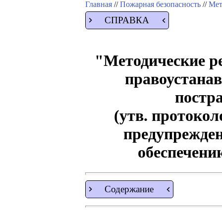
Главная
//
Пожарная безопасность
//
Мет
СПРАВКА
"Методические р
правоустана
постр
(утв. протоко
предупрежде
обеспечению
Содержание