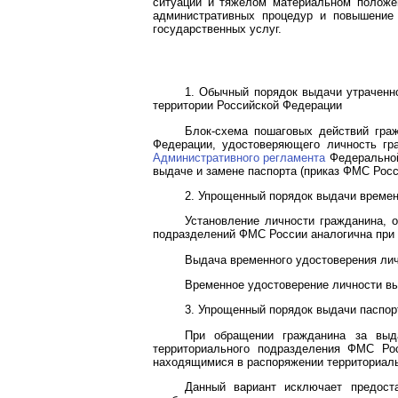
ситуации и тяжелом материальном положен
административных процедур и повышение 
государственных услуг.
1. Обычный порядок выдачи утраченн
территории Российской Федерации
Блок-схема пошаговых действий граж
Федерации, удостоверяющего личность гра
Административного регламента
Федеральной
выдаче и замене паспорта (приказ ФМС Росси
2. Упрощенный порядок выдачи времен
Установление личности гражданина, 
подразделений ФМС России аналогична при в
Выдача временного удостоверения ли
Временное удостоверение личности вы
3. Упрощенный порядок выдачи паспор
При обращении гражданина за выда
территориального подразделения ФМС Рос
находящимися в распоряжении территориаль
Данный вариант исключает предоста