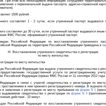
ов. При этом всю необходимую информацию сотрудники территориаль
заявления о первоначальной выдаче паспорта, адресно-справочной кар
явителя).
авляет 1500 рублей.
енного составляет 1 - 2 суток, если утраченный паспорт выдавался
ного составляет до 30 суток, если утраченный паспорт выдавался иным
еления ФМС России, оформившего утраченный паспорт.
аждан Российской Федерации по восстановлению утраченного пас
ийской Федерации на территории Российской Федерации приведена в
пр
III. Восстановление утраченного свидетельства о регистрации
по месту жительства
гистрации по месту жительства
ан Российской Федерации при выдаче утраченного свидетельства о реги
предоставлению государственной услуги по регистрационному учет
ах Российской Федерации (приказ ФМС России от 11 сентября 2012 года 
Федерации в связи с утратой свидетельства о регистрации по мест
с проставлением в нем прежнего регистрационного номера. В журнале 
и в заявлении о регистрации по месту пребывания по
форме N 1
(прило
а в выдаваемом свидетельстве о регистрации по
форме N 3
(приложение
лнения действия - 10 минут.
ждан Российской Федерации по восстановлению утраченного свидетел