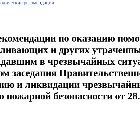
одические рекомендации
екомендации по оказанию пом
вливающих и других утраченны
адавшим в чрезвычайных ситу
лом заседания Правительственн
нию и ликвидации чрезвычайны
 пожарной безопасности от 28.