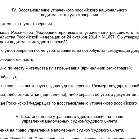
IV. Восстановление утраченного российского национального
водительского удостоверения
дительского удостоверения
ждан Российской Федерации при выдаче утраченного российского на
льства Российской Федерации от 24 октября 2014 г. N 1097 "Об утверж
дачи водительских удостоверений".
го удостоверения после утраты заявителю потребуются следующие док
еряющий личность;
ию по месту жительства или пребывания (при наличии регистрации);
 образца;
й пошлины за повторную выдачу удостоверения. Размер государственной
е, либо его остатки (при наличии), либо справка об утрате документов 
ан Российской Федерации по восстановлению утраченного российского 
V. Восстановление утраченного удостоверения на право
управления маломерным судном/судового билета
ения на право управления маломерным судном/судового билета.
ждан Российской Федерации при выдаче утраченного удостоверения