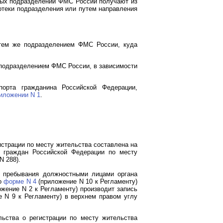
ных подразделений ФМС России получают из
тотеки подразделения или путем направления
 тем же подразделением ФМС России, куда
 подразделением ФМС России, в зависимости
порта гражданина Российской Федерации,
иложении N 1
.
страции по месту жительства составлена на
у граждан Российской Федерации по месту
N 288).
у пребывания должностными лицами органа
по
форме N 4
(приложение N 10 к Регламенту)
жение N 2 к Регламенту) производит запись
 N 9 к Регламенту) в верхнем правом углу
ьства о регистрации по месту жительства