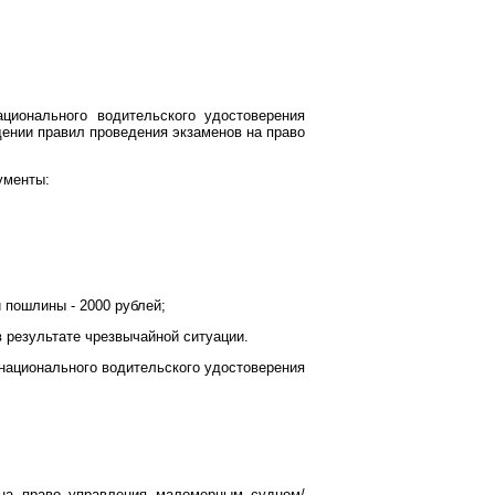
ционального водительского удостоверения
дении правил проведения экзаменов на право
ументы:
 пошлины - 2000 рублей;
в результате чрезвычайной ситуации.
национального водительского удостоверения
 на право управления маломерным судном/