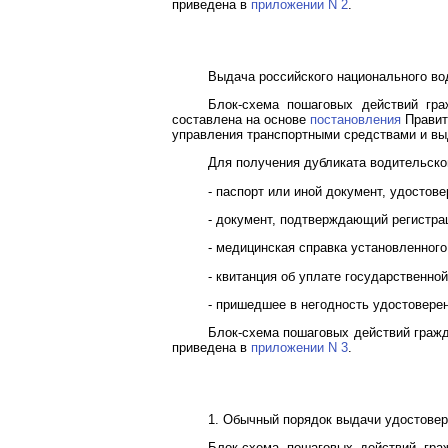
приведена в
приложении N 2
.
Выдача российского национального во
Блок-схема пошаговых действий гра
составлена на основе
постановления
Правите
управления транспортными средствами и вы
Для получения дубликата водительско
- паспорт или иной документ, удостов
- документ, подтверждающий регистрац
- медицинская справка установленного
- квитанция об уплате государственно
- пришедшее в негодность удостоверени
Блок-схема пошаговых действий гражд
приведена в
приложении N 3
.
1. Обычный порядок выдачи удостовер
Блок-схема пошаговых действий гра