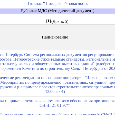
Главная
//
Пожарная безопасность
Рубрика: МДС (Методический документ)
[1]
(Док-в: 5)
Наименование
т-Петербург. Система региональных документов регулирования
рбурге. Петербургские строительные стандарты. Региональные 
оительству жилых и общественных высотных зданий" (одобрены
оряжением Комитета по строительству Санкт-Петербурга от 20.0
ические рекомендации по составлению раздела "Инженерно-тех
 Мероприятия по предупреждению чрезвычайных ситуаций" прое
оружений (на примере проектов строительства автозаправочных 
12.09.2001)
ка и примеры технико-экономического обоснования противопо
СНиП 21-01-97*"
 Рекомендации по противодымной защите при пожаре (к СНиП 2.