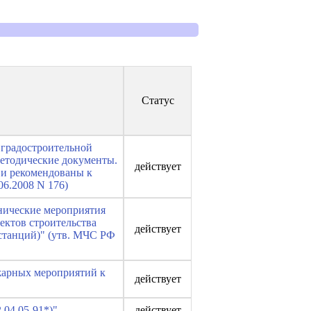
Статус
 градостроительной
методические документы.
действует
 и рекомендованы к
6.2008 N 176)
нические мероприятия
ктов строительства
действует
станций)" (утв. МЧС РФ
жарных мероприятий к
действует
04.05-91*)"
действует