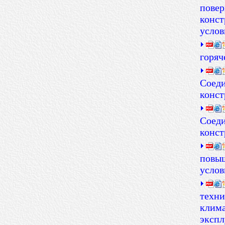
повер
конст
услов
горяч
Соеди
конст
Соеди
конст
повыш
услов
техни
клима
экспл