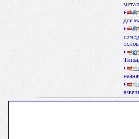
метал
для м
измер
основ
Типы,
назна
взвеш