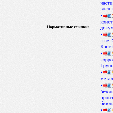
части
внеш
конст
Нормативные ссылки:
доку
газе.
Конст
корро
Групп
метал
безоп
произ
безоп