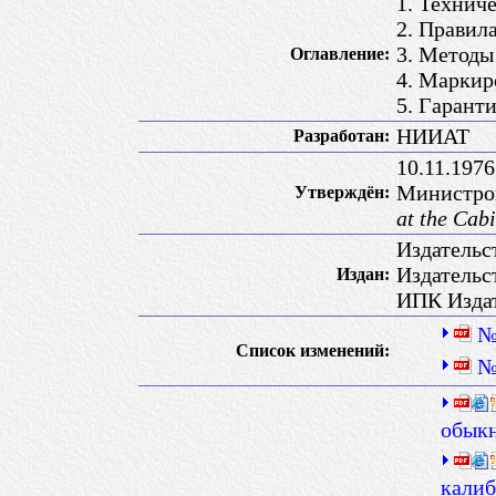
1. Технич
2. Правил
3. Методы
Оглавление:
4. Маркир
5. Гарант
НИИАТ
Разработан:
10.11.197
Министр
Утверждён:
at the Cab
Издательс
Издательс
Издан:
ИПК Издат
№
Список изменений:
№
обыкн
калиб