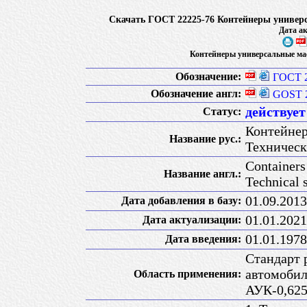
Скачать ГОСТ 22225-76 Контейнеры универса
Дата ак
Контейнеры универсальные масс
Обозначение:
ГОСТ 2
Обозначение англ:
GOST 2
действует
Статус:
Контейнер
Название рус.:
Техническ
Containers
Название англ.:
Technical 
01.09.2013
Дата добавления в базу:
01.01.2021
Дата актуализации:
01.01.1978
Дата введения:
Стандарт 
автомобил
Область применения:
АУК-0,625