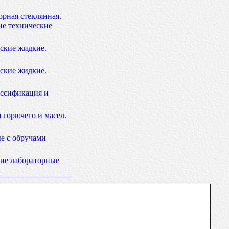
рная стеклянная.
ие технические
ские жидкие.
ские жидкие.
ассификация и
 горючего и масел.
е с обручами
ие лабораторные