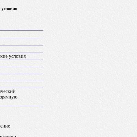
е условия
ские условия
ический
озрачную,
нение
нитарии