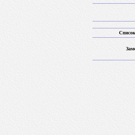
Список
Зам