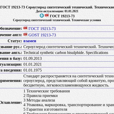
ГОСТ 19213-73 Сероуглерод синтетический технический. Технически
Дата актуализации: 01.01.2021
ГОСТ 19213-73
Сероуглерод синтетический технический. Технические условия
бозначение:
ГОСТ 19213-73
ачение англ:
GOST 19213-73
Статус:
взамен
звание рус.:
Сероуглерод синтетический технический. Техниче
вание англ.:
Technical synthetic carbon bisulphide. Specifications
ения в базу:
01.09.2013
туализации:
01.01.2021
а введения:
01.01.1975
Стандарт распространяется на синтетический техн
применения:
сероуглерод, представляющий собой ядовитую, пр
бесцветную, легковоспламеняющуюся жидкость.
1 Технические требования
2 Правила приемки
3 Методы анализа
Оглавление:
4 Упаковка, маркировка, транспортирование и хра
5 Гарантии изготовителя
6 Требования безопасности и производственной са