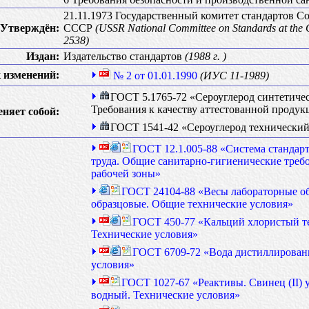
21.11.1973 Государственный комитет стандартов С
Утверждён:
СССР
(USSR National Committee on Standards at the C
2538)
Издан:
Издательство стандартов
(1988 г. )
 изменений:
№ 2 от 01.01.1990
(ИУС 11-1989)
ГОСТ 5.1765-72 «Сероуглерод синтетиче
Требования к качеству аттестованной продук
еняет собой:
ГОСТ 1541-42 «Сероуглерод технический
ГОСТ 12.1.005-88 «Система стандар
труда. Общие санитарно-гигиенические требо
рабочей зоны»
ГОСТ 24104-88 «Весы лабораторные об
образцовые. Общие технические условия»
ГОСТ 450-77 «Кальций хлористый т
Технические условия»
ГОСТ 6709-72 «Вода дистиллирован
условия»
ГОСТ 1027-67 «Реактивы. Свинец (II) 
водный. Технические условия»