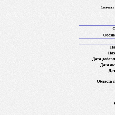
Скачать 
О
Обозн
На
Наз
Дата добавл
Дата ак
Дат
Область 