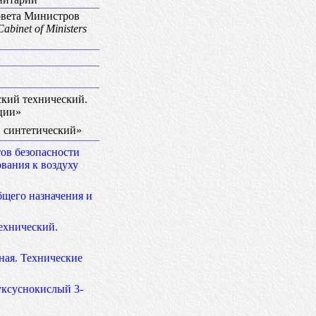
овета Министров
abinet of Ministers
ский технический.
ции»
 синтетический»
тов безопасности
вания к воздуху
щего назначения и
ехнический.
ная. Технические
уксуснокислый 3-