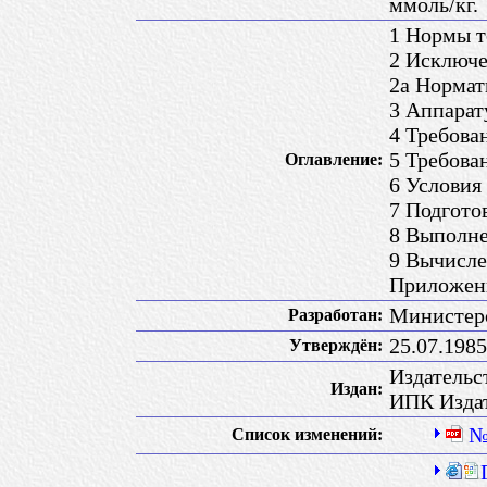
ммоль/кг.
1 Нормы т
2 Исключе
2а Нормат
3 Аппарат
4 Требова
5 Требова
Оглавление:
6 Условия
7 Подгото
8 Выполн
9 Вычисле
Приложени
Министер
Разработан:
25.07.198
Утверждён:
Издательс
Издан:
ИПК Издат
№
Список изменений: