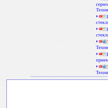
серно
Техни
стекл
стекл
Техни
прием
Техни