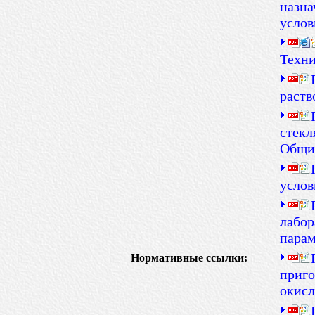
назна
услов
Техни
раств
стекл
Общие
услов
лабор
парам
Нормативные ссылки:
приго
окисл