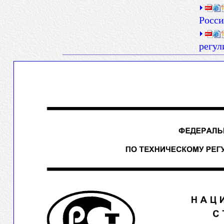
Росси
регул