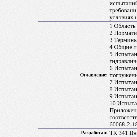
испытаний
требовани
условиях 
1 Область
2 Нормати
3 Термины
4 Общие т
5 Испытан
гидравлич
6 Испытан
погружени
Оглавление:
7 Испытан
8 Испытан
9 Испытан
10 Испыта
Приложени
соответст
60068-2-1
ТК 341 Вн
Разработан: