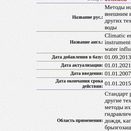
Методы ис
внешним в
Название рус.:
других те
воды
Climatic e
instruments
Название англ.:
water infl
01.09.2013
Дата добавления в базу:
01.01.2021
Дата актуализации:
01.01.2007
Дата введения:
Дата окончания срока
01.01.2015
действия:
Стандарт 
другие те
методы их
гидравлич
дождя, ка
Область применения:
брызгозащ