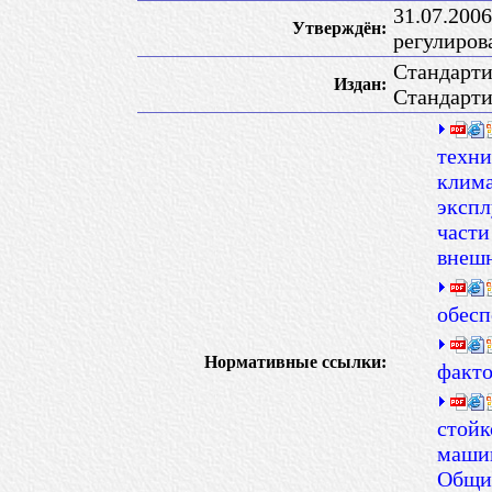
31.07.200
Утверждён:
регулиров
Стандарт
Издан:
Стандарт
техни
клима
экспл
части
внеш
обесп
Нормативные ссылки:
факто
стойк
машин
Общи