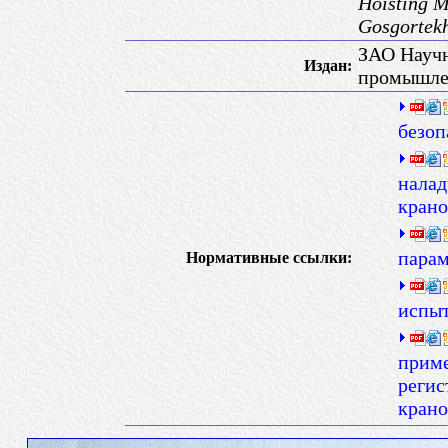
Hoisting M
Gosgortek
ЗАО Научн
Издан:
промышле
безоп
налад
крано
парам
Нормативные ссылки:
испы
приме
регис
крано