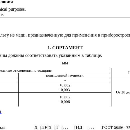
словия
nical purposes.
ns
ольгу из меди, предназначенную для применения в приборостро
1. СОРТАМЕНТ
ним должны соответствовать указанным в таблице.
мм
ельные отклонения по толщине
повышенной точности
-
+0,002
-0,003
От 20 до
+0,002
-0,006
1
.