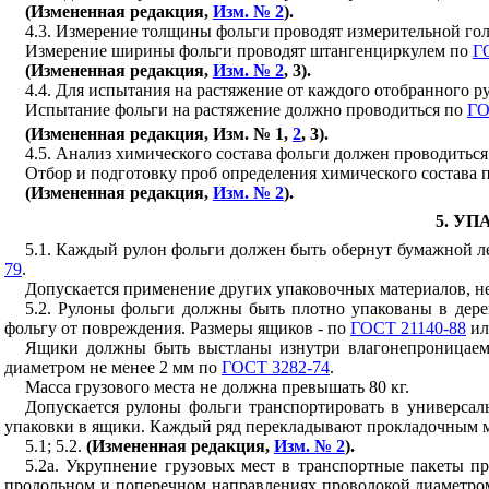
(Измененная редакция,
Изм. № 2
).
4.3. Измерение толщины фольги проводят измерительной го
Измерение ширины фольги проводят штангенциркулем по
Г
(Измененная редакция,
Изм. № 2
, 3).
4.4. Для испытания на растяжение от каждого отобранного р
Испытание фольги на растяжение должно проводиться по
ГО
(Измененная редакция, Изм. № 1,
2
, 3).
4.5. Анализ химического состава фольги должен проводитьс
Отбор и подготовку проб определения химического состава 
(Измененная редакция,
Изм. № 2
).
5. У
5
.1. Каждый рулон фольги должен быть обернут бумажной 
79
.
Допускается применение других упаковочных материалов, н
5.2. Рулоны фольги должны быть плотно упакованы в де
фольгу от повреждения. Размеры ящиков - по
ГОСТ 21140-88
ил
Ящики должны быть выстланы изнутри влагонепроницае
диаметром не менее 2 мм по
ГОСТ 3282-74
.
Масса грузового места не должна превышать 80 кг.
Допускается рулоны фольги транспортировать в универса
упаковки в ящики. Каждый ряд перекладывают прокладочным 
5.1; 5.2.
(Измененная редакция,
Изм. № 2
).
5
.2а. Укрупнение грузовых мест в транспортные пакеты п
продольном и поперечном направлениях проволокой диаметро