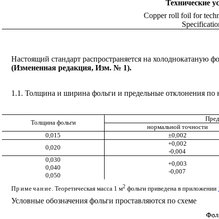
Технические
у
Copper roll foil for tech
Specificatio
Настоящий стандарт распространяется на холоднокатаную ф
(Измененная редакция, Изм. № 1).
1.1. Толщина и ширина фольги и предельные отклонения по 
Пред
Толщина фольги
нормальной точности
0,015
±0,002
+0,002
0,020
-0,004
0,030
+0,003
0,040
-0,007
0,050
2
Примечание
. Теоретическая масса 1 м
фольги приведена в приложении
Условные обозначения фольги проставляются по схеме