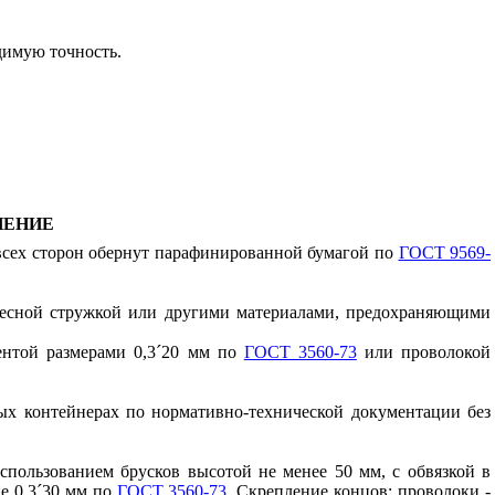
имую точность.
НЕНИЕ
 всех сторон обернут парафинированной бумагой по
ГОСТ 9569-
есной стружкой или другими материалами, предохраняющими
нтой размерами 0,3
´
20 мм по
ГОСТ 3560-73
или проволокой
х контейнерах по нормативно-технической документации без
спользованием брусков высотой не менее 50 мм, с обвязкой в
е 0,3
´
30 мм по
ГОСТ 3560-73
. Скрепление концов: проволоки -