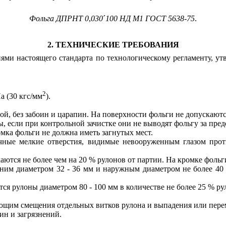
Фольга
ДПР
НТ
0
,
030
´
100
НД
M
1
ГОСТ
5638
-
75
.
2. ТЕХНИЧЕСКИЕ ТРЕБОВАНИЯ
иями настоящего стандарта по технологическому регламенту, у
2
а (30 кгс/мм
).
ой, без забоин и царапин. На поверхности фольги не допускаютс
, если при контрольной зачистке они не выводят фольгу за пре
мка фольги не должна иметь загнутых мест.
чные мелкие отверстия, видимые невооруженным глазом прот
аются не более чем на 20 % рулонов от партии. На кромке фоль
нним диаметром 32 - 36 мм и наружным диаметром не более 40
ся рулоны диаметром 80 - 100 мм в количестве не более 25 % ру
ающим смещения отдельных витков рулона и выпадения или пере
ин и загрязнений.