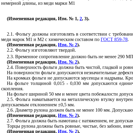
немерной длины, из меди марки M1
(Измененная редакция, Изм. № 1,
2
, 3).
2
.1. Фольгу должны изготовлять в соответствии с требован
меди марок M1 и М2 с химическим составом по
ГОСТ 859-78
.
(Измененная редакция,
Изм. № 2
).
2.2. Фольгу изготовляют твердой.
2.3. Временное сопротивление должно быть не менее 290 МП
(Измененная редакция,
Изм. № 2
).
2.4. Поверхность фольги должна быть чистой, гладкой и ровн
На поверхности фольги допускаются незначительные дефекты
На кромках фольги не допускаются заусенцы и надрывы. Кро
На фольге толщиной 0,015 - 0,030 мм допускаются едини
скопления.
На фольге шириной 50 мм и менее цвета побежалости допуск
2.5. Фольга наматывается на металлическую втулку внутре
допускаемым отклонением ±0,5 мм.
2.6. Диаметр рулона должен быть не менее 100 мм. Допускают
(Измененная редакция,
Изм. № 2
).
2.7. Фольга должна быть намотана с натяжением, не допуск
Торцы рулона должны быть ровные, чистые, без забоин, вмят
(Измененная редакция,
Изм. № 2
).