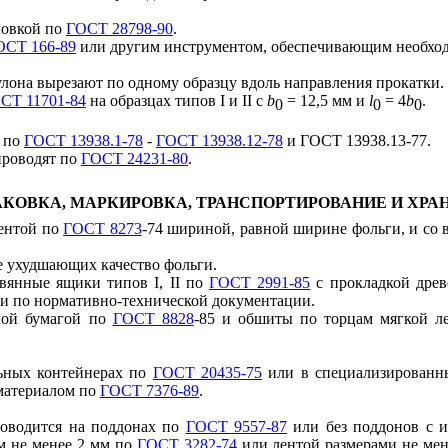
ловкой по
ГОСТ 28798-90
.
ОСТ 166-89
или другим инструментом, обеспечивающим необход
улона вырезают по одному образцу вдоль направления прокатки.
СТ 11701-84
на образцах типов I и II с
b
= 12,5 мм и
l
= 4
b
.
0
0
0
я по
ГОСТ 13938.1-78
-
ГОСТ 13938.12-78
и
ГОСТ 13938.13-77
.
проводят по
ГОСТ 24231-80
.
ПАКОВКА, МАРКИРОВКА, ТРАНСПОРТИРОВАНИЕ И ХРА
лентой по
ГОСТ 8273
-74 шириной, равной ширине фольги, и со
е ухудшающих качество фольги.
ревянные ящики типов
I
,
II по
ГОСТ 2991-85
с прокладкой древ
и по нормативно-технической документации.
мой бумагой по
ГОСТ 8828
-85 и обшиты по торцам мягкой ле
льных контейнерах по
ГОСТ 20435-75
или в специализированны
материалом по
ГОСТ 7376-89
.
роводится на поддонах по
ГОСТ 9557-87
или без поддонов с и
м не менее 2 мм по
ГОСТ 3282-74
или лентой размерами не мен