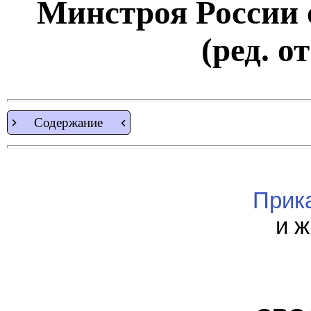
Минстроя России о
(ред. о
Содержание
Прик
и 