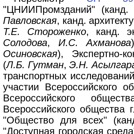
"ЦНИИПромзданий" (канд.
Павловская
, канд. архитек
Т.Е. Стороженко
, канд. 
Солодова
,
И.С. Ахманова
Осиновская
), Экспертно-к
(
Л.Б. Гутман
,
Э.Н. Асылгар
транспортных исследований"
участии Всероссийского о
Всероссийского общест
Всероссийского общества г
"Общество для всех" (кан
"Доступная городская среда