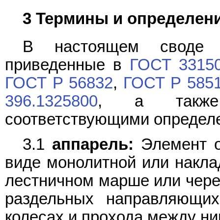
3 Термины и определен
В настоящем своде 
приведенные в
ГОСТ 3315
ГОСТ Р 56832
,
ГОСТ Р 585
396.1325800
, а также
соответствующими определ
3.1
аппарель:
Элемент о
виде монолитной или наклад
лестничном марше или через
раздельных направляющи
колесах и прохода между ни