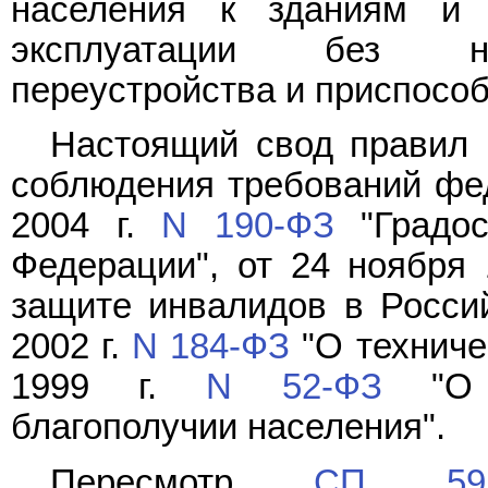
населения к зданиям и 
эксплуатации без не
переустройства и приспособ
Настоящий свод правил 
соблюдения требований фед
2004 г.
N 190-ФЗ
"Градос
Федерации", от 24 ноября 
защите инвалидов в Россий
2002 г.
N 184-ФЗ
"О техниче
1999 г.
N 52-ФЗ
"О с
благополучии населения".
Пересмотр
СП 59.1