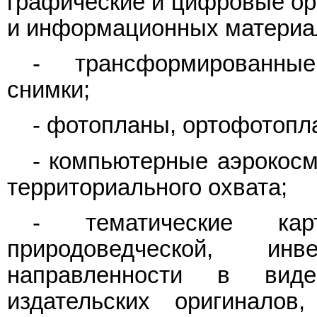
графические и цифровые ори
и информационных материал
- трансформированны
снимки;
- фотопланы, ортофотопл
- компьютерные аэрокос
территориального охвата;
- тематические ка
природоведческой, ин
направленности в виде 
издательских оригинало