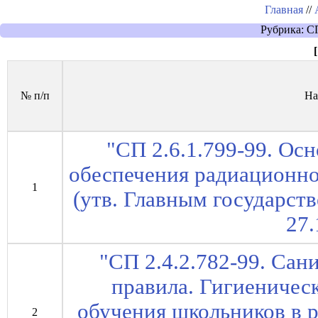
Главная
//
Рубрика: С
[
№ п/п
На
"СП 2.6.1.799-99. Ос
обеспечения радиационн
1
(утв. Главным государс
27.
"СП 2.4.2.782-99. Са
правила. Гигиеничес
обучения школьников в 
2