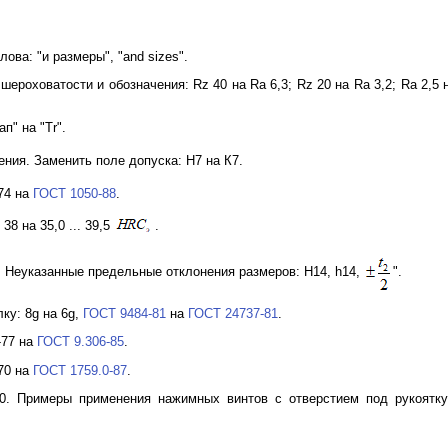
лова: "и размеры", "and sizes".
ероховатости и обозначения: Rz 40 на Ra 6,3; Rz 20 на Ra 3,2; Ra 2,5 на 
п" на "Тr".
ния. Заменить поле допуска: Н7 на К7.
74 на
ГОСТ 1050-88
.
38 на 35,0 ... 39,5
.
. Неуказанные предельные отклонения размеров: Н14, h14,
".
ку: 8g на 6g,
ГОСТ 9484-81
на
ГОСТ 24737-81
.
-77 на
ГОСТ 9.306-85
.
70 на
ГОСТ 1759.0-87
.
10. Примеры применения нажимных винтов с отверстием под рукоятк