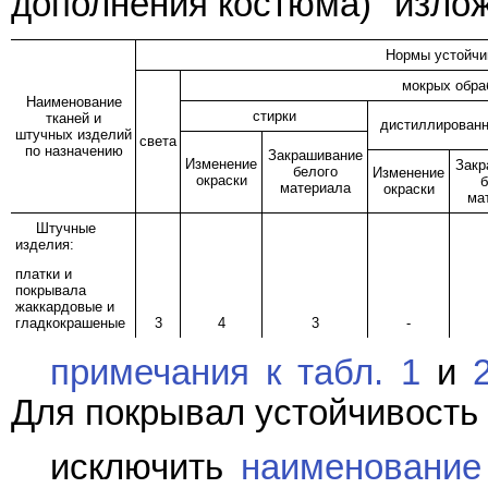
дополнения костюма)" излож
Нормы устойчив
мокрых обра
Наименование
стирки
тканей и
дистиллирован
штучных изделий
света
по назначению
Закрашивание
Изменение
Закр
белого
Изменение
окраски
б
материала
окраски
ма
Штучные
изделия:
платки и
покрывала
жаккардовые и
гладкокрашеные
3
4
3
-
примечания к табл. 1
и
Для покрывал устойчивость 
исключить
наименование