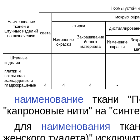
Нормы устойчив
мокрых обра
Наименование
стирки
тканей и
дистиллирован
штучных изделий
света
по назначению
Закрашивание
Изменение
Закр
белого
Изменение
окраски
б
материала
окраски
ма
Штучные
изделия:
платки и
покрывала
жаккардовые и
гладкокрашеные
4
4
4
-
наименование
ткани "По
"капроновые нити" на "синте
для
наименования
ткан
женского туалета)" исключит