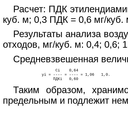
Расчет: ПДК этилендиамин
куб. м; 0,3 ПДК = 0,6 мг/куб. 
Результаты анализа возду
отходов, мг/куб. м: 0,4; 0,6; 1,
Средневзвешенная величин
                       Ci    0,64
                 yi = ---- = ---- = 1,06   1,0.
                      ПДКi   0,60
Таким образом, хранимо
предельным и подлежит нем