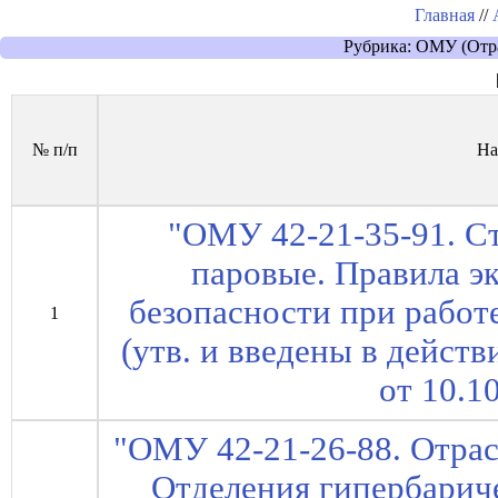
Главная
//
Рубрика: ОМУ (Отра
№ п/п
На
"ОМУ 42-21-35-91. С
паровые. Правила э
безопасности при работ
1
(утв. и введены в дейс
от 10.1
"ОМУ 42-21-26-88. Отрас
Отделения гипербарич