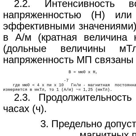
2.2. Интенсивность в
напряженностью (Н) или
эффективными значениями)
в А/м (кратная величина 
(дольные величины мТ
напряженность МП связаны
                           B = мю0 x H,
                         -7
    где мю0 = 4 x пи x 10   Гн/м - магнитная  постоянн
измеряется в мкТл, то 1 (А/м) ~= 1,25 (мкТл).
2.3. Продолжительность
часах (ч).
3. Предельно допус
магнитных п