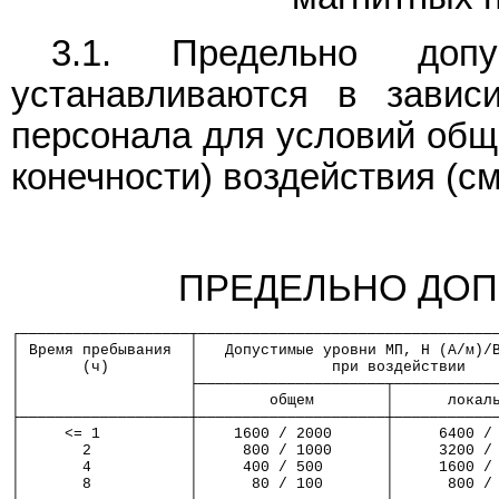
3.1. Предельно до
устанавливаются в завис
персонала для условий обще
конечности) воздействия (см.
ПРЕДЕЛЬНО ДОП
┌───────────────────┬─────────────────────────────────
│ Время пребывания  │   Допустимые уровни МП, Н (А/м)/
│       (ч)         │               при воздействии   
│                   ├─────────────────────┬───────────
│                   │        общем        │      локал
├───────────────────┼─────────────────────┼───────────
│     <= 1          │    1600 / 2000      │     6400 /
│       2           │     800 / 1000      │     3200 /
│       4           │     400 / 500       │     1600 /
│       8           │      80 / 100       │      800 /