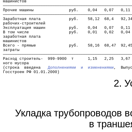
машинистов
──────────────────────────────────────────────────────
Прочие машины               руб.    0,04   0,07   0,11
──────────────────────────────────────────────────────
Заработная плата            руб.    58,12  68,4   92,3
рабочих-строителей
Эксплуатация машин          руб.    0,04   0,07   0,11
В том числе                 руб.    0,01   0,02   0,04
заработная плата
машинистов
Всего - прямые              руб.    58,16  68,47  92,4
затраты
──────────────────────────────────────────────────────
Расход строитель-  999-9900  т      1,15   2,25   3,67
ного мусора
(строка  введена   
Дополнениями  и  изменениями
,  Выпу
Госстроем РФ 01.01.2000)
2. 
Укладка трубопроводов в
в транше