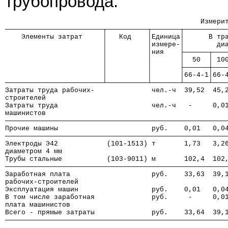
трубопровода.
                                                Измери
────────────────────────┬──────────┬───────┬──────────
    Элементы затрат     │   Код    │Единица│      В тр
                        │          │измере-│        ди
                        │          │ния    ├──────┬───
                        │          │       │  50  │ 10
                        │          │       ├──────┼───
                        │          │       │66-4-1│66-
────────────────────────┴──────────┴───────┴──────┴───
Затраты труда рабочих-              чел.-ч  39,52  45,
строителей
Затраты труда                       чел.-ч   -     0,0
машинистов
──────────────────────────────────────────────────────
Прочие машины                       руб.    0,01   0,0
──────────────────────────────────────────────────────
Электроды Э42            (101-1513) т       1,73   3,2
диаметром 4 мм
Трубы стальные           (103-9011) м       102,4  102
──────────────────────────────────────────────────────
Заработная плата                    руб.    33,63  39,
рабочих-строителей
Эксплуатация машин                  руб.    0,01   0,0
В том числе заработная              руб.     -     0,0
плата машинистов
Всего - прямые затраты              руб.    33,64  39,
──────────────────────────────────────────────────────