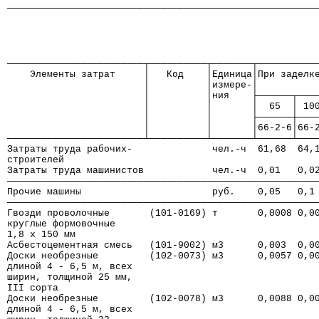
──────────────────────────────────────────────────────
────────────────────────┬──────────┬───────┬──────────
    Элементы затрат     │   Код    │Единица│При заделк
                        │          │измере-│          
                        │          │ния    ├──────┬───
                        │          │       │  65  │ 10
                        │          │       ├──────┼───
                        │          │       │66-2-6│66-
────────────────────────┴──────────┴───────┴──────┴───
Затраты труда рабочих-              чел.-ч  61,68  64,
строителей
Затраты труда машинистов            чел.-ч  0,01   0,0
──────────────────────────────────────────────────────
Прочие машины                       руб.    0,05   0,1
──────────────────────────────────────────────────────
Гвозди проволочные       (101-0169) т       0,0008 0,0
круглые формовочные
1,8 х 150 мм
Асбестоцементная смесь   (101-9002) м3      0,003  0,0
Доски необрезные         (102-0073) м3      0,0057 0,0
длиной 4 - 6,5 м, всех
ширин, толщиной 25 мм,
III сорта
Доски необрезные         (102-0078) м3      0,0088 0,0
длиной 4 - 6,5 м, всех