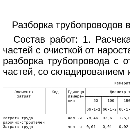
Разборка трубопроводов в
Состав работ: 1. Расчек
частей с очисткой от нарост
разборка трубопровода с о
частей, со складированием 
                                                Измери
──────────────────┬────────┬───────┬──────────────────
     Элементы     │  Код   │Единица│          Диаметр 
      затрат      │        │измере-├──────┬──────┬────
                  │        │ния    │   50 │  100 │  15
                  │        │       ├──────┼──────┼────
                  │        │       │66-1-1│66-1-2│66-1
──────────────────┴────────┴───────┴──────┴──────┴────
Затраты труда               чел.-ч  78,46  92,6   125,
рабочих-строителей
Затраты труда               чел.-ч  0,01   0,01   0,02