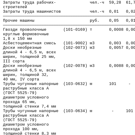
Затраты труда рабочих-              чел.-ч  59,28  61,
строителей
Затраты труда машинистов            чел.-ч  0,01   0,0
──────────────────────────────────────────────────────
Прочие машины                       руб.    0,05   0,0
──────────────────────────────────────────────────────
Гвозди проволочные       (101-0169) т       0,0008 0,0
круглые формовочные
1,8 х 150 мм
Асбестоцементная смесь   (101-9002) м3      0,003  0,0
Доски необрезные         (102-0073) м3      0,0057 0,0
длиной 4 - 6,5 м, всех
ширин, толщиной 25 мм,
III сорта
Доски необрезные         (102-0078) м3      0,0088 0,0
длиной 4 - 6,5 м, всех
ширин, толщиной 32,
40 мм, IV сорта
Трубы чугунные напорные  (103-0632) м       101     - 
раструбные класса А
(ГОСТ 5525-79)
диаметром условного
прохода 65 мм,
толщиной стенки 7,4 мм
Трубы чугунные напорные  (103-0634) м        -     101
раструбные класса А
(ГОСТ 5525-79)
диаметром условного
прохода 100 мм,
толщиной стенки 8,3 мм