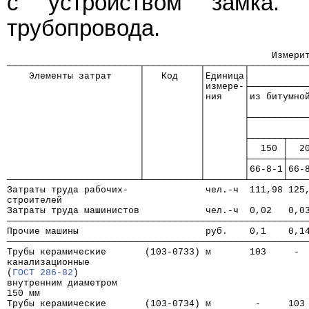
с устройством замка. 
трубопровода.
                                                Измери
────────────────────────┬──────────┬───────┬──────────
    Элементы затрат     │   Код    │Единица│          
                        │          │измере-├──────────
                        │          │ния    │из битумно
                        │          │       │          
                        │          │       ├──────────
                        │          │       │          
                        │          │       ├──────┬───
                        │          │       │  150 │  2
                        │          │       ├──────┼───
                        │          │       │66-8-1│66-
────────────────────────┴──────────┴───────┴──────┴───
Затраты труда рабочих-              чел.-ч  111,98 125
строителей
Затраты труда машинистов            чел.-ч  0,02   0,0
──────────────────────────────────────────────────────
Прочие машины                       руб.    0,1    0,1
──────────────────────────────────────────────────────
Трубы керамические       (103-0733) м       103     - 
канализационные
(
ГОСТ 286-82
)
внутренним диаметром
150 мм
Трубы керамические       (103-0734) м        -     103