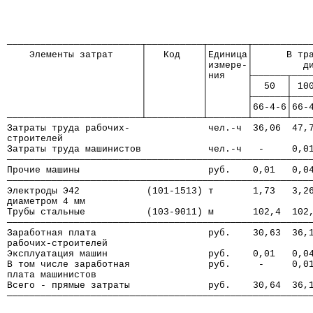
────────────────────────┬──────────┬───────┬──────────
    Элементы затрат     │   Код    │Единица│      В тр
                        │          │измере-│         д
                        │          │ния    ├──────┬───
                        │          │       │  50  │ 10
                        │          │       ├──────┼───
                        │          │       │66-4-6│66-
────────────────────────┴──────────┴───────┴──────┴───
Затраты труда рабочих-              чел.-ч  36,06  47,
строителей
Затраты труда машинистов            чел.-ч   -     0,0
──────────────────────────────────────────────────────
Прочие машины                       руб.    0,01   0,0
──────────────────────────────────────────────────────
Электроды Э42            (101-1513) т       1,73   3,2
диаметром 4 мм
Трубы стальные           (103-9011) м       102,4  102
──────────────────────────────────────────────────────
Заработная плата                    руб.    30,63  36,
рабочих-строителей
Эксплуатация машин                  руб.    0,01   0,0
В том числе заработная              руб.     -     0,0
плата машинистов
Всего - прямые затраты              руб.    30,64  36,
──────────────────────────────────────────────────────