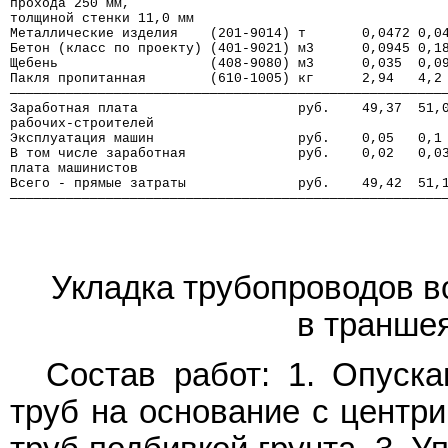
прохода 250 мм,
толщиной стенки 11,0 мм
Металлические изделия    (201-9014) т       0,0472 0,0
Бетон (класс по проекту) (401-9021) м3      0,0945 0,1
Щебень                   (408-9080) м3      0,035  0,0
Пакля пропитанная        (610-1005) кг      2,94   4,2
──────────────────────────────────────────────────────
Заработная плата                    руб.    49,37  51,
рабочих-строителей
Эксплуатация машин                  руб.    0,05   0,1
В том числе заработная              руб.    0,02   0,0
плата машинистов
Всего - прямые затраты              руб.    49,42  51,
──────────────────────────────────────────────────────
Укладка трубопроводов в
в траншея
Состав работ: 1. Опуска
труб на основание с центр