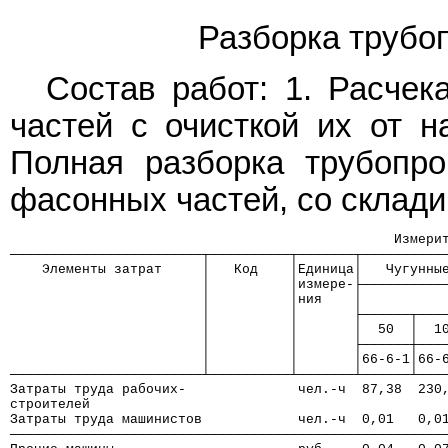
Разборка трубо
Состав работ: 1. Расчек
частей с очисткой их от на
Полная разборка трубопро
фасонных частей, со склад
                                                Измери
────────────────────────┬──────────┬───────┬──────────
    Элементы затрат     │   Код    │Единица│   Чугунны
                        │          │измере-├──────────
                        │          │ния    │          
                        │          │       ├──────┬───
                        │          │       │  50  │  1
                        │          │       ├──────┼───
                        │          │       │66-6-1│66-
────────────────────────┴──────────┴───────┴──────┴───
Затраты труда рабочих-              чел.-ч  87,38  230
строителей
Затраты труда машинистов            чел.-ч  0,01   0,0
──────────────────────────────────────────────────────