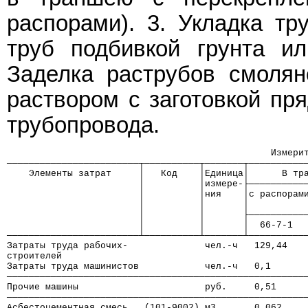
распорами). 3. Укладка тр
труб подбивкой грунта ил
Заделка раструбов смоля
раствором с заготовкой пря
трубопровода.
                                                Измери
────────────────────────┬──────────┬───────┬──────────
    Элементы затрат     │   Код    │Единица│      В тр
                        │          │измере-├──────────
                        │          │ния    │с распорам
                        │          │       │          
                        │          │       ├──────────
                        │          │       │  66-7-1  
────────────────────────┴──────────┴───────┴──────────
Затраты труда рабочих-              чел.-ч   129,44   
строителей
Затраты труда машинистов            чел.-ч   0,1      
──────────────────────────────────────────────────────
Прочие машины                       руб.     0,51     
──────────────────────────────────────────────────────
Асбестоцементная смесь   (101-9002) м3       0,062    