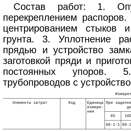
Состав работ: 1. О
перекреплением распоров. 
центрированием стыков и
грунта. 3. Уплотнение р
прядью и устройство замк
заготовкой пряди и пригото
постоянных упоров. 5
трубопроводов с устройство
                                                Измери
────────────────────────┬──────────┬───────┬──────────
    Элементы затрат     │   Код    │Единица│При заделк
                        │          │измере-│         д
                        │          │ния    ├──────┬───
                        │          │       │  65  │ 10
                        │          │       ├──────┼───
                        │          │       │66-2-1│66-
────────────────────────┴──────────┴───────┴──────┴───