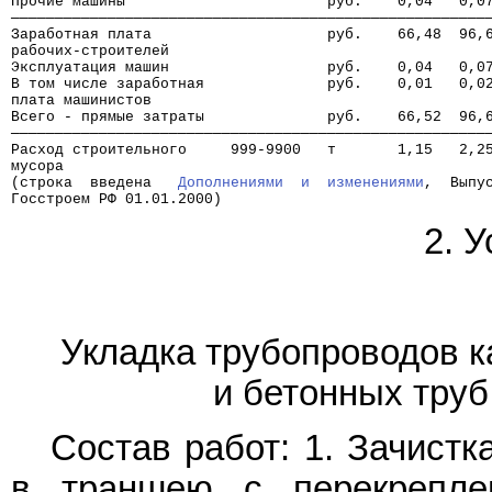
Прочие машины                       руб.    0,04   0,0
──────────────────────────────────────────────────────
Заработная плата                    руб.    66,48  96,
рабочих-строителей
Эксплуатация машин                  руб.    0,04   0,0
В том числе заработная              руб.    0,01   0,0
плата машинистов
Всего - прямые затраты              руб.    66,52  96,
──────────────────────────────────────────────────────
Расход строительного     999-9900   т       1,15   2,2
мусора
(строка  введена   
Дополнениями  и  изменениями
,  Выпу
Госстроем РФ 01.01.2000)
2. 
Укладка трубопроводов к
и бетонных труб
Состав работ: 1. Зачистк
в траншею с перекрепле