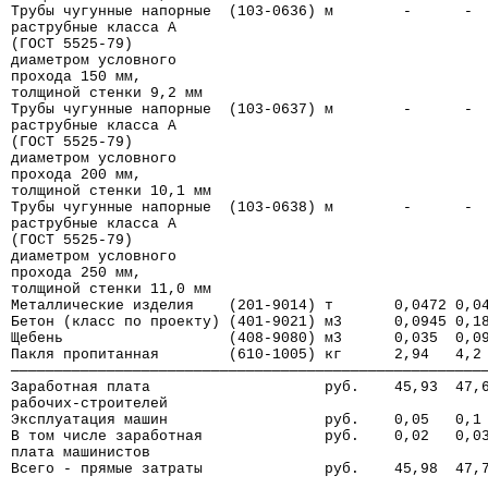
Трубы чугунные напорные  (103-0636) м        -      - 
раструбные класса А
(ГОСТ 5525-79)
диаметром условного
прохода 150 мм,
толщиной стенки 9,2 мм
Трубы чугунные напорные  (103-0637) м        -      - 
раструбные класса А
(ГОСТ 5525-79)
диаметром условного
прохода 200 мм,
толщиной стенки 10,1 мм
Трубы чугунные напорные  (103-0638) м        -      - 
раструбные класса А
(ГОСТ 5525-79)
диаметром условного
прохода 250 мм,
толщиной стенки 11,0 мм
Металлические изделия    (201-9014) т       0,0472 0,0
Бетон (класс по проекту) (401-9021) м3      0,0945 0,1
Щебень                   (408-9080) м3      0,035  0,0
Пакля пропитанная        (610-1005) кг      2,94   4,2
──────────────────────────────────────────────────────
Заработная плата                    руб.    45,93  47,
рабочих-строителей
Эксплуатация машин                  руб.    0,05   0,1
В том числе заработная              руб.    0,02   0,0
плата машинистов
Всего - прямые затраты              руб.    45,98  47,