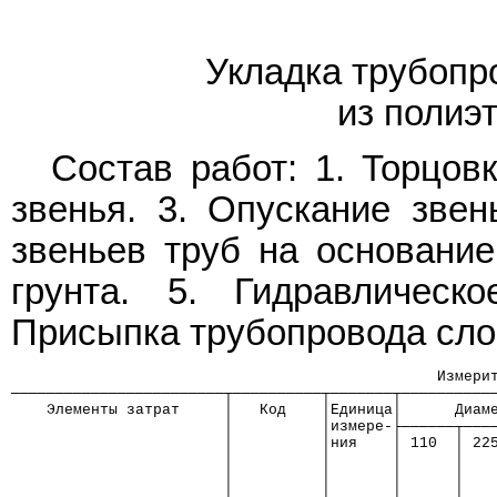
Укладка трубопр
из полиэ
Состав работ: 1. Торцов
звенья. 3. Опускание звен
звеньев труб на основание
грунта. 5. Гидравлическ
Присыпка трубопровода сло
                                                Измери
────────────────────────┬──────────┬───────┬──────────
    Элементы затрат     │   Код    │Единица│      Диам
                        │          │измере-├──────┬───
                        │          │ния    │ 110  │ 22
                        │          │       │      │   
                        │          │       │      │   
                        │          │       │      │   