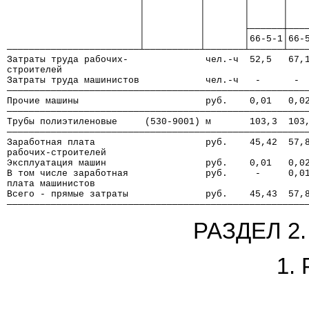
                        │          │       │      │   
                        │          │       │      │   
                        │          │       ├──────┼───
                        │          │       │66-5-1│66-
────────────────────────┴──────────┴───────┴──────┴───
Затраты труда рабочих-              чел.-ч  52,5   67,
строителей
Затраты труда машинистов            чел.-ч   -      - 
──────────────────────────────────────────────────────
Прочие машины                       руб.    0,01   0,0
──────────────────────────────────────────────────────
Трубы полиэтиленовые     (530-9001) м       103,3  103
──────────────────────────────────────────────────────
Заработная плата                    руб.    45,42  57,
рабочих-строителей
Эксплуатация машин                  руб.    0,01   0,0
В том числе заработная              руб.     -     0,0
плата машинистов
Всего - прямые затраты              руб.    45,43  57,
──────────────────────────────────────────────────────
РАЗДЕЛ 2
1.