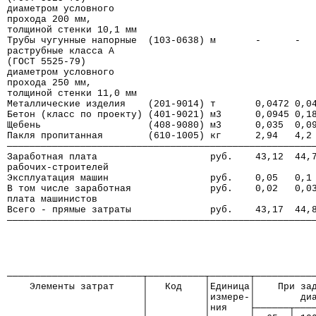
диаметром условного
прохода 200 мм,
толщиной стенки 10,1 мм
Трубы чугунные напорные  (103-0638) м       -      -  
раструбные класса А
(ГОСТ 5525-79)
диаметром условного
прохода 250 мм,
толщиной стенки 11,0 мм
Металлические изделия    (201-9014) т       0,0472 0,0
Бетон (класс по проекту) (401-9021) м3      0,0945 0,1
Щебень                   (408-9080) м3      0,035  0,0
Пакля пропитанная        (610-1005) кг      2,94   4,2
──────────────────────────────────────────────────────
Заработная плата                    руб.    43,12  44,
рабочих-строителей
Эксплуатация машин                  руб.    0,05   0,1
В том числе заработная              руб.    0,02   0,0
плата машинистов
Всего - прямые затраты              руб.    43,17  44,
──────────────────────────────────────────────────────
────────────────────────┬──────────┬───────┬──────────
    Элементы затрат     │   Код    │Единица│    При за
                        │          │измере-│        ди
                        │          │ния    ├──────┬───