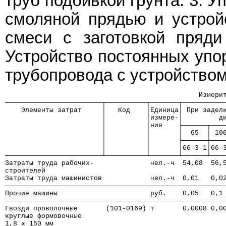
труб подбивкой грунта. 3. 
смоляной прядью и устрой
смеси с заготовкой пряди
Устройство постоянных упор
трубопровода с устройством
                                                Измери
────────────────────────┬──────────┬───────┬──────────
    Элементы затрат     │   Код    │Единица│ При задел
                        │          │измере-│         д
                        │          │ния    ├──────┬───
                        │          │       │  65  │ 10
                        │          │       ├──────┼───
                        │          │       │66-3-1│66-
────────────────────────┴──────────┴───────┴──────┴───
Затраты труда рабочих-              чел.-ч  54,08  56,
строителей
Затраты труда машинистов            чел.-ч  0,01   0,0
──────────────────────────────────────────────────────
Прочие машины                       руб.    0,05   0,1
──────────────────────────────────────────────────────
Гвозди проволочные       (101-0169) т       0,0008 0,0
круглые формовочные
1,8 х 150 мм