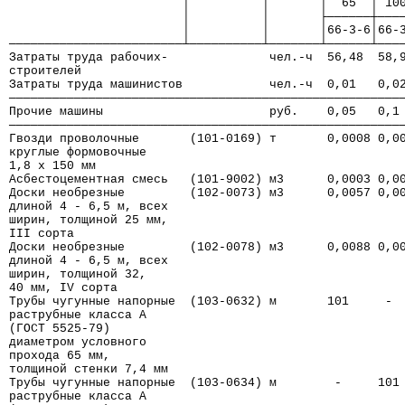
                        │          │       │  65  │ 10
                        │          │       ├──────┼───
                        │          │       │66-3-6│66-
────────────────────────┴──────────┴───────┴──────┴───
Затраты труда рабочих-              чел.-ч  56,48  58,
строителей
Затраты труда машинистов            чел.-ч  0,01   0,0
──────────────────────────────────────────────────────
Прочие машины                       руб.    0,05   0,1
──────────────────────────────────────────────────────
Гвозди проволочные       (101-0169) т       0,0008 0,0
круглые формовочные
1,8 х 150 мм
Асбестоцементная смесь   (101-9002) м3      0,0003 0,0
Доски необрезные         (102-0073) м3      0,0057 0,0
длиной 4 - 6,5 м, всех
ширин, толщиной 25 мм,
III сорта
Доски необрезные         (102-0078) м3      0,0088 0,0
длиной 4 - 6,5 м, всех
ширин, толщиной 32,
40 мм, IV сорта
Трубы чугунные напорные  (103-0632) м       101     - 
раструбные класса А
(ГОСТ 5525-79)
диаметром условного
прохода 65 мм,
толщиной стенки 7,4 мм
Трубы чугунные напорные  (103-0634) м        -     101
раструбные класса А