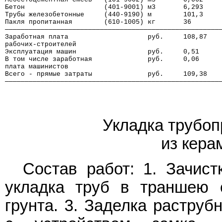
Бетон                    (401-9001) м3       6,293    
Трубы железобетонные     (440-9190) м        101,3    
Пакля пропитанная        (610-1005) кг       36       
──────────────────────────────────────────────────────
Заработная плата                    руб.     108,87   
рабочих-строителей
Эксплуатация машин                  руб.     0,51     
В том числе заработная              руб.     0,06     
плата машинистов
Всего - прямые затраты              руб.     109,38   
──────────────────────────────────────────────────────
Укладка трубоп
из кера
Состав работ: 1. Зачист
укладка труб в траншею 
грунта. 3. Заделка растру