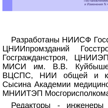
Постановлением 
и Изменения N 4
Разработаны НИИСФ Гос
ЦНИИпромзданий Госс
Госгражданстроя, ЦНИИЭП
МИСИ им. В.В. Куйбыш
ВЦСПС, НИИ общей и ко
Сысина Академии медицинс
МНИИТЭП Мосгорисполкома
Редакторы - инженеры 