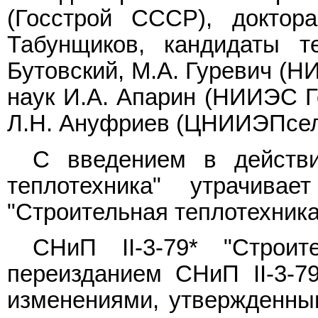
(Госстрой СССР), доктор
Табунщиков, кандидаты т
Бутовский, М.А. Гуревич (Н
наук И.А. Апарин (НИИЭС Го
Л.Н. Ануфриев (ЦНИИЭПсел
С введением в действи
теплотехника" утрачив
"Строительная теплотехника
СНиП II-3-79* "Строит
переизданием СНиП II-3-79
изменениями, утвержденны