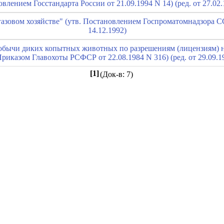
влением Госстандарта России от 21.09.1994 N 14) (ред. от 27.02.
газовом хозяйстве" (утв. Постановлением Госпроматомнадзора СС
14.12.1992)
добычи диких копытных животных по разрешениям (лицензиям)
Приказом Главохоты РСФСР от 22.08.1984 N 316) (ред. от 29.09.1
[1]
(Док-в: 7)