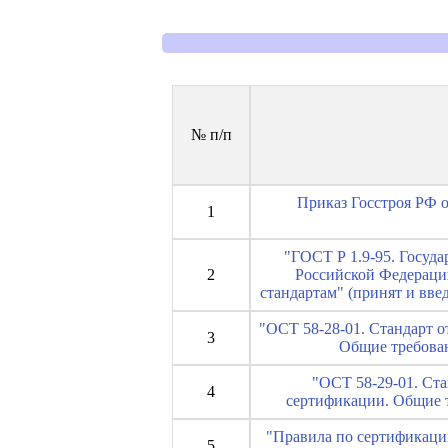
№ п/п
Приказ Госстроя РФ о
1
"ГОСТ Р 1.9-95. Госуд
2
Российской Федерации
стандартам" (принят и введ
"ОСТ 58-28-01. Стандарт 
3
Общие требован
"ОСТ 58-29-01. Ст
4
сертификации. Общие т
"Правила по сертификаци
5