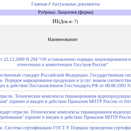
Главная
//
Актуальные документы
Рубрика: Лицензия (форма)
[1]
(Док-в: 7)
Наименование
т 22.12.2000 N 294 "Об установлении порядка лицензирования в
отнесенных к компетенции Госстроя России"
арственный стандарт Российской Федерации. Государственная си
. Порядок маркирования продукции и услуг знаком соответств
ен в действие Постановлением Госстандарта РФ от 08.08.1995 N 4
отрасли. Технические комплексы тиражирования аудиопродукци
ия" (принят и введен в действие Приказом МПТР России от 04.0
андарт отрасли. Технические комплексы тиражирования видеоп
ребования" (принят и введен в действие Приказом МПТР России 
и. Система сертификации ГОСТ Р. Порядок проведения сертифи